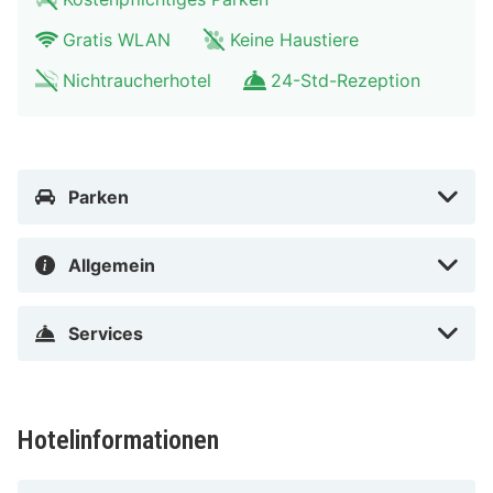
Fiumicino - Leonardo da Vinci Intl. (FCO) – 25,6 km
Gratis WLAN
Keine Haustiere
Aparthotel Colombo Roma in Rom (Ostiense) liegt 10
Nichtraucherhotel
24-Std-Rezeption
Minuten Fahrt entfernt von: Kolosseum und Forum
Romanum. Dieses Hotel ist 5,2 km von Campo de' Fiori
und 5,6 km von Pantheon entfernt.
Parken
In Rom (Ostiense)
Allgemein
Services
Hotelinformationen