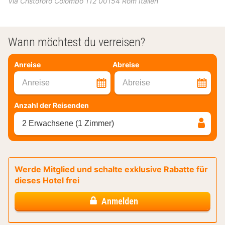
Via Cristoforo Colombo 112
00154
Rom
Italien
Wann möchtest du verreisen?
Anreise
Abreise
Anreise
Abreise
Anzahl der Reisenden
2 Erwachsene (1 Zimmer)
Werde Mitglied und schalte exklusive Rabatte für
dieses Hotel frei
Anmelden