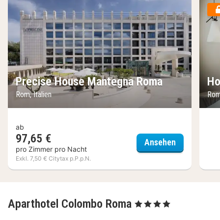
Precise House Mantegna Roma
Ho
Rom, Italien
Rom,
ab
97,65 €
Precise Ho
Ansehen
pro Zimmer pro Nacht
Exkl. 7,50 € Citytax p.P.p.N.
Aparthotel Colombo Roma
, 4 Sterne