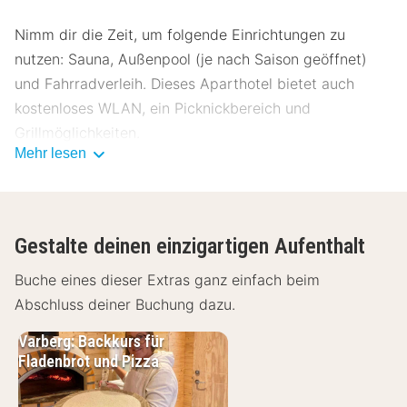
Nimm dir die Zeit, um folgende Einrichtungen zu
nutzen: Sauna, Außenpool (je nach Saison geöffnet)
und Fahrradverleih. Dieses Aparthotel bietet auch
kostenloses WLAN, ein Picknickbereich und
Grillmöglichkeiten.
Mehr lesen
Lass dir vorzügliche Speisen im Restaurang Solviken
schmecken, einem der 2 Restaurants dieses
Aparthotels. Deinen Durst kannst du an der Bar/Lounge
Gestalte deinen einzigartigen Aufenthalt
stillen. Ein inbegriffenes Frühstück zur
Selbstbedienung wird täglich von 07:00 Uhr bis
Buche eines dieser Extras ganz einfach beim
10:00 Uhr angeboten.
Abschluss deiner Buchung dazu.
Zum Angebot gehören ein Express-Check-in, ein
Varberg: Backkurs für
Express-Check-out und mehrsprachiges Personal. Für
Fladenbrot und Pizza
Veranstaltungen stehen folgende Einrichtungen zur