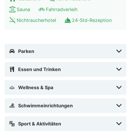
Festung Varberg – 2,4 km Kallbadhuset – 2,6 km
Sauna
Fahrradverleih
Barnens badstrand – 2,7 km Getterön Nature Reserve –
Nichtraucherhotel
24-Std-Rezeption
3,5 km Varberg Radio Station – 3,5 km Medieval
Fortress – 3,5 km Getterön – 7,5 km Varberg Golf Club
– 10 km Längstwellensender Grimeton – 14 km
Hofgårds Golfclub – 19,7 km Olofsbo strand – 27,9 km
Parken
Dieses Aparthotel in Varberg liegt am Strand, nur 10
Gehminuten von Kåsa und Apelviken Beach entfernt.
Essen und Trinken
Dieses Aparthotel für Familien ist 2,8 km von Festung
Varberg und 3,2 km von Kallbadhuset entfernt.
Wellness & Spa
Kåsa in der Nähe
Schwimmeinrichtungen
Sport & Aktivitäten