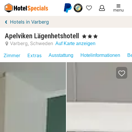
menu
Meine
Hotels in Varberg
Favoriten
Apelviken Lägenhetshotell
, 3 Sterne
Varberg
Schweden
Auf Karte anzeigen
Zimmer
Extras
Ausstattung
Hotelinformationen
Be