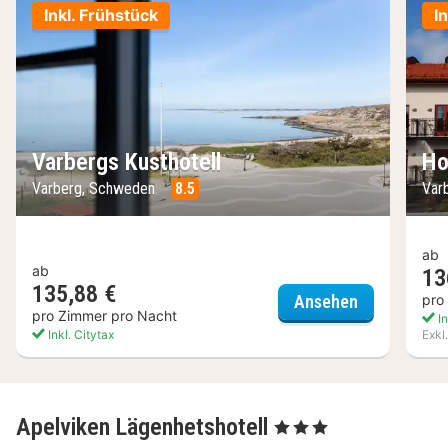
Inkl. Frühstück
I
Varbergs Kusthotell
Ho
Varberg, Schweden
8.5
Var
ab
ab
13
135,88 €
Varbergs Ku
pro
Ansehen
pro Zimmer pro Nacht
In
Inkl. Citytax
Exkl
Apelviken Lägenhetshotell
, 3 Sterne