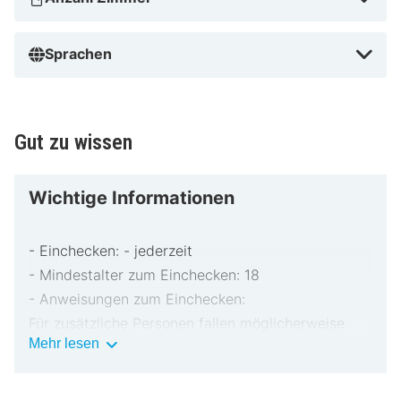
Sprachen
Gut zu wissen
Wichtige Informationen
- Einchecken: - jederzeit
- Mindestalter zum Einchecken: 18
- Anweisungen zum Einchecken:
Für zusätzliche Personen fallen möglicherweise
Wichtige
Mehr lesen
Gebühren an, die abhängig von den Bestimmungen
Informationen
der Unterkunft variieren können.
Beim Check-in werden ggf. ein Lichtbildausweis