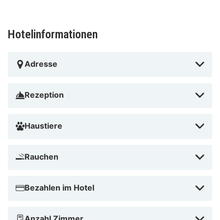
Salzburgring – 6,3 km Zwölferhorn-Seilbahn – 11,2 km
Nockstein – 11,7 km Mozartplatz – 12,4 km
Heimatkundliches Museum – 12,5 km Mozart-
Hotelinformationen
Gedenkstätte – 12,6 km Wolfgangsee – 12,8 km Skilift
Hintersee – 13,6 km Schloss Neuhaus – 16,9 km
Adresse
Golfclub am Mondsee – 17,7 km Kapuzinerberg – 17,9
km Linzer Gasse – 17,9 km Freibad Volksgarten – 18,3
Rezeption
km Der nächstgelegene größere Flughafen ist
Flughafen W. A. Mozart (SZG) – 32,1 km
Haustiere
Arabella Jagdhof Resort am Fuschlsee in Hof bei
Salzburg liegt in den Bergen, eine 1-minütige Fahrt von
Rauchen
Fuschlsee und eine 7-minütige Fahrt von Salzburgring
entfernt. Dieses Hotel im gehobenen Stil ist 19,3 km
von Festung Hohensalzburg und 19,7 km von Mozarts
Bezahlen im Hotel
Geburtshaus entfernt.
Fuschlsee in der Nähe
Anzahl Zimmer