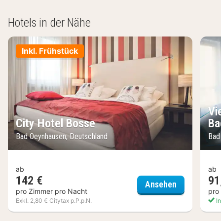
Hotels in der Nähe
Inkl. Frühstück
Vi
City Hotel Bosse
Ba
Bad Oeynhausen, Deutschland
Bad
ab
ab
142 €
91
City Hotel B
Ansehen
pro Zimmer pro Nacht
pro
Exkl. 2,80 € Citytax p.P.p.N.
In