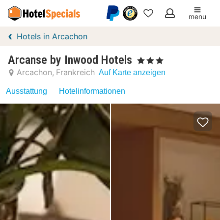
menu
Meine
Hotels in Arcachon
Favoriten
Arcanse by Inwood Hotels
, 3 Sterne
Arcachon
Frankreich
Auf Karte anzeigen
Ausstattung
Hotelinformationen