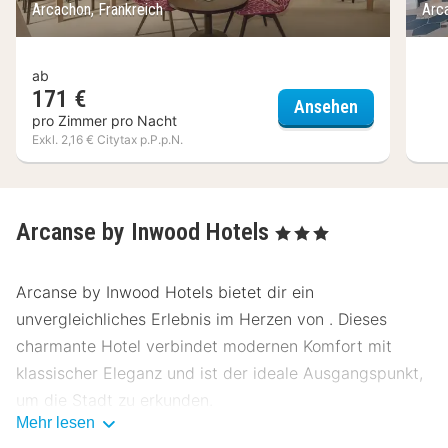
Arcachon, Frankreich
Arc
ab
171 €
Hôtel Le B 
Ansehen
pro Zimmer pro Nacht
Exkl. 2,16 € Citytax p.P.p.N.
Arcanse by Inwood Hotels
, 3 Sterne
Arcanse by Inwood Hotels bietet dir ein
unvergleichliches Erlebnis im Herzen von . Dieses
charmante Hotel verbindet modernen Komfort mit
klassischer Eleganz und ist der ideale Ausgangspunkt,
um die Stadt zu erkunden.
Mehr lesen
Lage Arcanse by Inwood Hotels