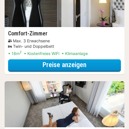
Comfort-Zimmer
Max. 3 Erwachsene
Twin- und Doppelbett
2
18m
Kostenfreies WiFi
Klimaanlage
für City Card S
Preise anzeigen