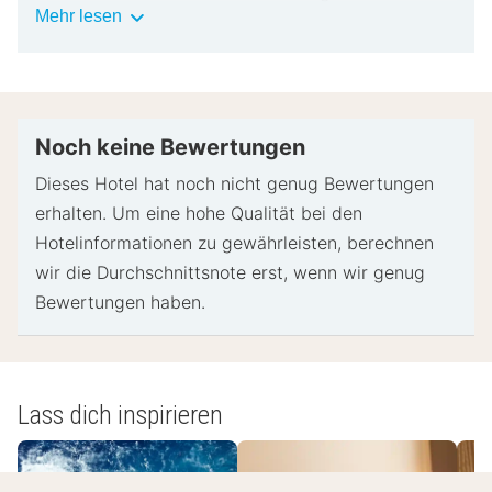
Wichtige
Mehr lesen
Gebühren an, die abhängig von den Bestimmungen
Informationen
der Unterkunft variieren können.
Beim Check-in werden ggf. ein Lichtbildausweis
und eine Kreditkarte, Debitkarte oder Kaution in
bar für unvorhergesehene Aufwendungen verlangt.
Noch keine Bewertungen
Je nach Verfügbarkeit beim Check-in wird
Dieses Hotel hat noch nicht genug Bewertungen
versucht, Sonderwünschen entgegenzukommen,
erhalten. Um eine hohe Qualität bei den
sie können jedoch nicht garantiert werden.
Hotelinformationen zu gewährleisten, berechnen
Eventuell fallen zusätzliche Gebühren an.
wir die Durchschnittsnote erst, wenn wir genug
Diese Unterkunft akzeptiert Kreditkarten und
Bewertungen haben.
Bargeld.
Diese Unterkunft ist mit Sicherheitsvorrichtungen
wie einem Rauchmelder ausgestattet.
Lass dich inspirieren
- Spezielle Anweisungen:
Die Mitarbeiter der Rezeption heißen dich bei