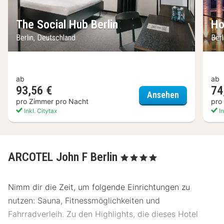
The Social Hub Berlin
Ho
Berlin, Deutschland
Berl
ab
ab
93,56 €
74
The Social H
Ansehen
pro Zimmer pro Nacht
pro
Inkl. Citytax
In
ARCOTEL John F Berlin
, 4 Sterne
Nimm dir die Zeit, um folgende Einrichtungen zu
nutzen: Sauna, Fitnessmöglichkeiten und
Fahrradverleih. Zu den Highlights, die dieses Hotel