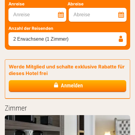
Anreise
Abreise
Anreise
Abreise
Anzahl der Reisenden
2 Erwachsene (1 Zimmer)
Werde Mitglied und schalte exklusive Rabatte für
dieses Hotel frei
Anmelden
Zimmer