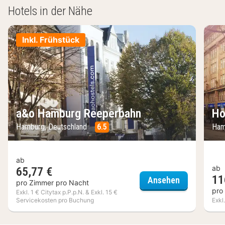
Hotels in der Nähe
Inkl. Frühstück
a&o Hamburg Reeperbahn
Ho
Hamburg, Deutschland
6.5
Ham
ab
ab
65,77 €
11
a&o Hambur
Ansehen
pro Zimmer pro Nacht
pro
Exkl. 1 € Citytax p.P.p.N. & Exkl. 15 €
Servicekosten pro Buchung
Exkl