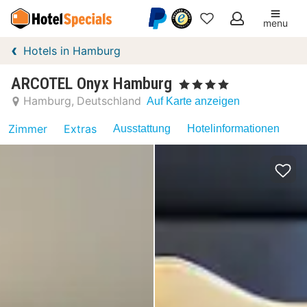
menu
Meine
Hotels in Hamburg
Favoriten
ARCOTEL Onyx Hamburg
, 4 Sterne
Hamburg
Deutschland
Auf Karte anzeigen
Zimmer
Extras
Ausstattung
Hotelinformationen