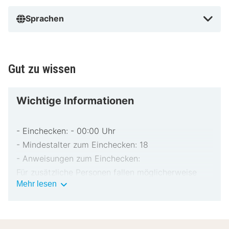
Sprachen
Gut zu wissen
Wichtige Informationen
- Einchecken: - 00:00 Uhr
- Mindestalter zum Einchecken: 18
- Anweisungen zum Einchecken:
Für zusätzliche Personen fallen möglicherweise
Wichtige
Mehr lesen
Gebühren an, die abhängig von den Bestimmungen
Informationen
der Unterkunft variieren können.
Beim Check-in werden ggf. ein Lichtbildausweis
und eine Kreditkarte, Debitkarte oder Kaution in