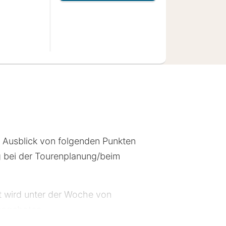
an IHG Hotel
n Ausblick von folgenden Punkten
g bei der Tourenplanung/beim
et wird unter der Woche von
angeboten.