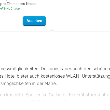
pro Zimmer pro Nacht
Inkl. Citytax
Holiday Inn - the niu, Hop Forchheim, 
Ansehen
Fitnessmöglichkeiten. Du kannst aber auch den schöne
es Hotel bietet auch kostenloses WLAN, Unterstützun
ssmöglichkeiten in der Nähe.
ten köstliche Speisen im Gutlands. Ein Frühstücksbuff
chenende von 07:30 Uhr bis 11:00 Uhr gegen Gebühr 