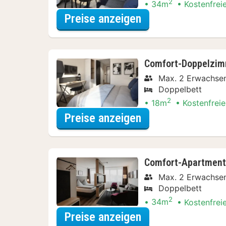
2
34m
Kostenfrei
für Comfort-Apart
Preise anzeigen
Comfort-Doppelzimm
Max. 2 Erwachse
Doppelbett
2
18m
Kostenfreie
für Comfort-Dopp
Preise anzeigen
Comfort-Apartment,
Max. 2 Erwachse
Doppelbett
2
34m
Kostenfrei
für Comfort-Apar
Preise anzeigen