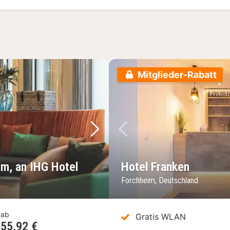
Mitglieder-Rabatt
Nächstes Bild
Vorheriges Bild
im, an IHG Hotel
Hotel Franken
Forchheim, Deutschland
ab
Gratis WLAN
55,92 €