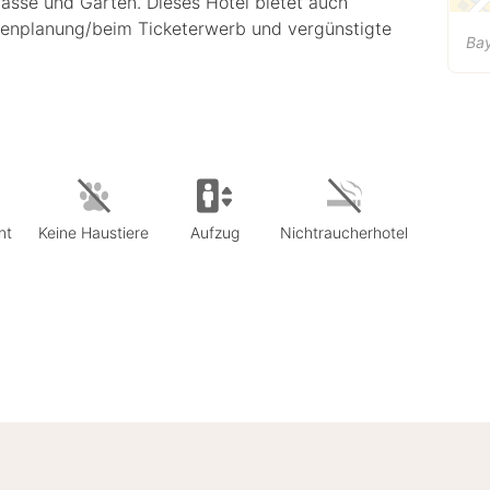
asse und Garten. Dieses Hotel bietet auch
renplanung/beim Ticketerwerb und vergünstigte
Bay
nt
Keine Haustiere
Aufzug
Nichtraucherhotel