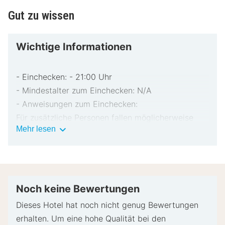
Gut zu wissen
Wichtige Informationen
- Einchecken: - 21:00 Uhr
- Mindestalter zum Einchecken: N/A
- Anweisungen zum Einchecken:
Für zusätzliche Personen fallen möglicherweise
Wichtige
Mehr lesen
Gebühren an, die abhängig von den Bestimmungen
Informationen
der Unterkunft variieren können.
Beim Check-in werden ggf. ein Lichtbildausweis
und eine Kreditkarte, Debitkarte oder Kaution in
bar für unvorhergesehene Aufwendungen verlangt.
Noch keine Bewertungen
Je nach Verfügbarkeit beim Check-in wird
Dieses Hotel hat noch nicht genug Bewertungen
versucht, Sonderwünschen entgegenzukommen,
erhalten. Um eine hohe Qualität bei den