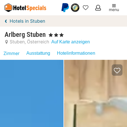
menu
Meine
Hotels in Stuben
Favoriten
Arlberg Stuben
, 3 Sterne
Stuben
Österreich
Auf Karte anzeigen
Zimmer
Ausstattung
Hotelinformationen