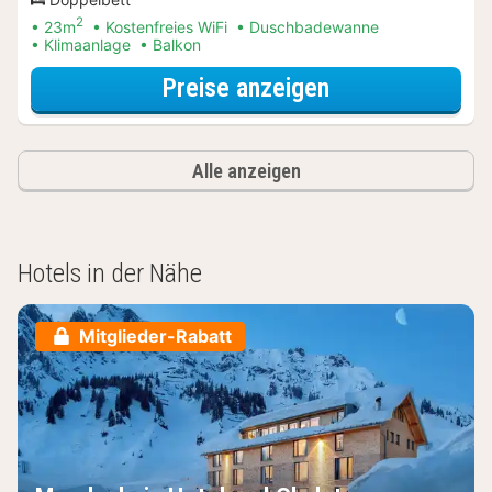
2
23m
Kostenfreies WiFi
Duschbadewanne
Klimaanlage
Balkon
für Classic-Zim
Preise anzeigen
Alle anzeigen
Hotels in der Nähe
Mitglieder-Rabatt