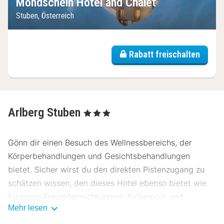
Mondschein Hotel and Chalet
Stuben, Österreich
Rabatt freischalten
Arlberg Stuben
, 3 Sterne
Gönn dir einen Besuch des Wellnessbereichs, der
Körperbehandlungen und Gesichtsbehandlungen
bietet. Sicher wirst du den direkten Pistenzugang zu
schätzen wissen, den dieses Hotel ebenso bietet wie
folgende Freizeiteinrichtungen: Außenpool und
Mehr lesen
Whirlpool. Zu den Highlights, die dieses Hotel bietet,
gehören zudem kostenloses WLAN, ein Concierge-