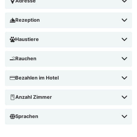
Adresse
Walchlift und 4 Gehminuten von Skilift Albona I
entfernt. Dieses Hotel für Familien ist 3,6 km von
Rezeption
Valfagehrbahn und 5,1 km von Arlbergpass entfernt.
Skigebiet St. Christoph am Arlberg in der Nähe
Haustiere
Rauchen
Bezahlen im Hotel
Anzahl Zimmer
Sprachen