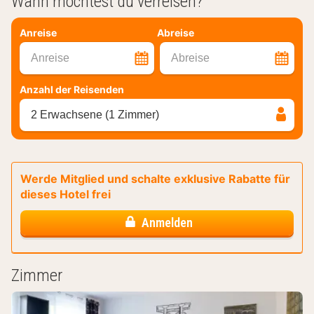
Wann möchtest du verreisen?
Anreise
Abreise
Anreise
Abreise
Anzahl der Reisenden
2 Erwachsene (1 Zimmer)
Werde Mitglied und schalte exklusive Rabatte für
dieses Hotel frei
Anmelden
Zimmer