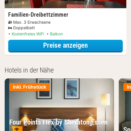
Familien-Dreibettzimmer
Max. 3 Erwachsene
Doppelbett
Kostenfreies WiFi
Balkon
für Familien-Dr
Preise anzeigen
Hotels in der Nähe
Inkl. Frühstück
I
Four Points Flex by Sheraton Essen
Sp