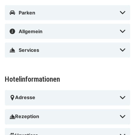
günstigsten gelegene Flughafen für Art Hotel Körschen
Parken
ist: Flughafen Düsseldorf Intl. (DUS).
Art Hotel Körschen besticht durch eine zentrale Lage
Allgemein
in Essen, eine 4-minütige Fahrt von Messe Essen und 8
Minuten von Weltkulturerbe Zeche Zollverein entfernt.
Services
Dieses Hotel ist 17,1 km von Veltins-Arena und 25,2 km
von Movie Park Germany entfernt.
In Essen (Stadtbezirk I)
Hotelinformationen
Adresse
Rezeption