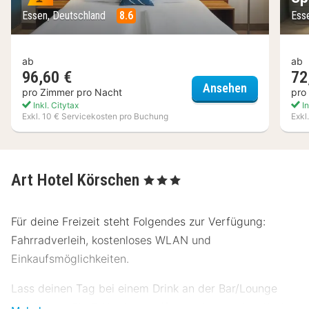
Essen, Deutschland
8.6
Ess
ab
ab
96,60 €
72
Four Points 
Ansehen
pro Zimmer pro Nacht
pro
Inkl. Citytax
In
Exkl. 10 € Servicekosten pro Buchung
Exkl
Art Hotel Körschen
, 3 Sterne
Für deine Freizeit steht Folgendes zur Verfügung:
Fahrradverleih, kostenloses WLAN und
Einkaufsmöglichkeiten.
Lass deinen Tag bei einem Drink an der Bar/Lounge
ausklingen. Ein Frühstücksbuffet wird unter der Woche