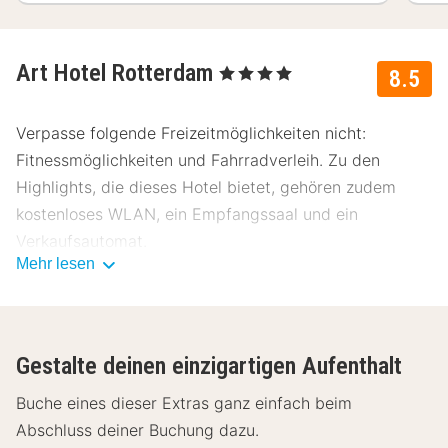
Art Hotel Rotterdam
, 4 Sterne
8.5
Verpasse folgende Freizeitmöglichkeiten nicht:
Fitnessmöglichkeiten und Fahrradverleih. Zu den
Highlights, die dieses Hotel bietet, gehören zudem
kostenloses WLAN, ein Empfangssaal und ein
Verkaufsautomat.
Mehr lesen
Genieße internationale Küche im Mio Papa Restaurant,
einem ein Restaurant, das eine Bar/Lounge bietet, oder
bleib bequem auf deinem Zimmer und nutz den
Gestalte deinen einzigartigen Aufenthalt
Zimmerservice (bitte Zeiten beachten). Ein
Frühstücksbuffet wird unter der Woche von 06:30 Uhr
Buche eines dieser Extras ganz einfach beim
bis 11:00 Uhr und am Wochenende von 07:00 Uhr bis
Abschluss deiner Buchung dazu.
11:00 Uhr gegen Gebühr angeboten.