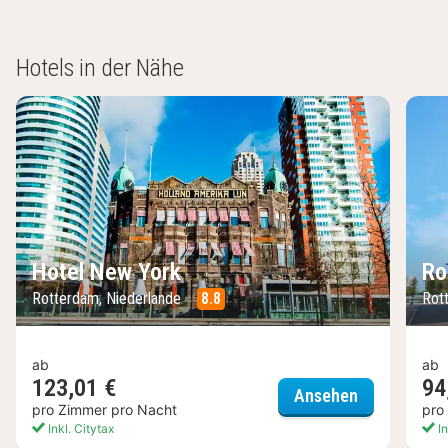
Hotels in der Nähe
Hotel New York
Ro
Rotterdam, Niederlande
8.8
Rot
ab
ab
123,01 €
94
Hotel New Y
Ansehen
pro Zimmer pro Nacht
pro
Inkl. Citytax
In