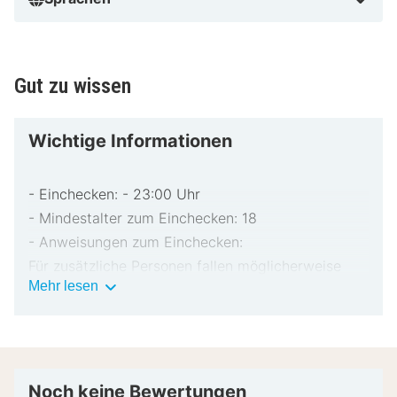
Gut zu wissen
Wichtige Informationen
- Einchecken: - 23:00 Uhr
- Mindestalter zum Einchecken: 18
- Anweisungen zum Einchecken:
Für zusätzliche Personen fallen möglicherweise
Wichtige
Mehr lesen
Gebühren an, die abhängig von den Bestimmungen
Informationen
der Unterkunft variieren können.
Beim Check-in werden ggf. ein Lichtbildausweis
und eine Kreditkarte, Debitkarte oder Kaution in
bar für unvorhergesehene Aufwendungen verlangt.
Noch keine Bewertungen