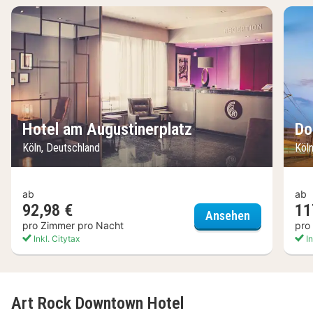
Hotel am Augustinerplatz
Do
Köln, Deutschland
Köl
ab
ab
92,98 €
11
Hotel am Au
Ansehen
pro Zimmer pro Nacht
pro
Inkl. Citytax
In
Art Rock Downtown Hotel