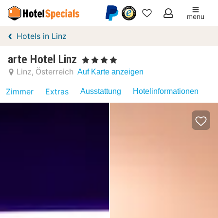
menu
Meine
Hotels in Linz
Favoriten
arte Hotel Linz
, 4 Sterne
Linz
Österreich
Auf Karte anzeigen
Zimmer
Extras
Ausstattung
Hotelinformationen