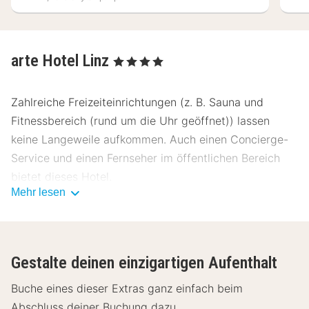
arte Hotel Linz
, 4 Sterne
Zahlreiche Freizeiteinrichtungen (z. B. Sauna und
Fitnessbereich (rund um die Uhr geöffnet)) lassen
keine Langeweile aufkommen. Auch einen Concierge-
Service und einen Fernseher im öffentlichen Bereich
bietet dieses Hotel.
Mehr lesen
Arte Hotel Linz hat eine Snackbar. Lass deinen Tag bei
einem Drink an der Bar/Lounge ausklingen. Gegen
Gebühr wird täglich von 07:00 Uhr bis 10:00 Uhr ein
Gestalte deinen einzigartigen Aufenthalt
Frühstücksbuffet angeboten.
Buche eines dieser Extras ganz einfach beim
Zum Angebot gehören ein kostenloser Internetzugang
Abschluss deiner Buchung dazu.