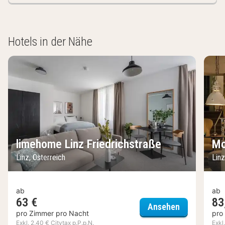
Hotels in der Nähe
limehome Linz Friedrichstraße
Mo
Linz, Österreich
Linz
ab
ab
63 €
83
limehome Li
Ansehen
pro Zimmer pro Nacht
pro
Exkl. 2,40 € Citytax p.P.p.N.
Exkl