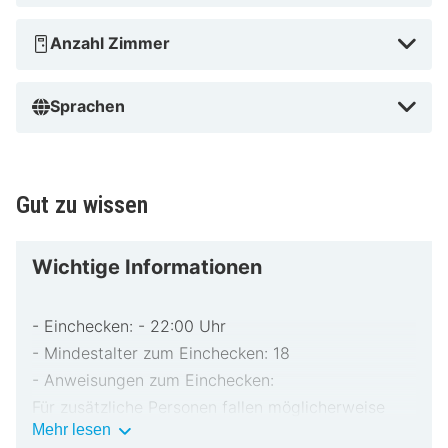
Anzahl Zimmer
Sprachen
Gut zu wissen
Wichtige Informationen
- Einchecken: - 22:00 Uhr
- Mindestalter zum Einchecken: 18
- Anweisungen zum Einchecken:
Für zusätzliche Personen fallen möglicherweise
Wichtige
Mehr lesen
Gebühren an, die abhängig von den Bestimmungen
Informationen