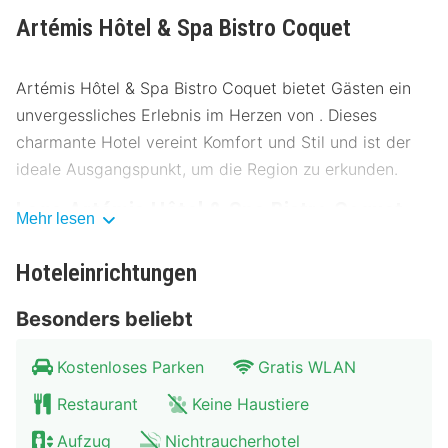
Artémis Hôtel & Spa Bistro Coquet
Artémis Hôtel & Spa Bistro Coquet bietet Gästen ein
unvergessliches Erlebnis im Herzen von . Dieses
charmante Hotel vereint Komfort und Stil und ist der
ideale Ausgangspunkt, um die Region zu erkunden.
Lage Artémis Hôtel & Spa Bistro Coquet
Mehr lesen
Das Artémis Hôtel & Spa Bistro Coquet liegt zentral in ,
Hoteleinrichtungen
nur wenige Gehminuten vom lebhaften Stadtzentrum
entfernt. Die Umgebung bietet eine Vielzahl von
Besonders beliebt
Attraktionen wie Museen und historische Stätten, die
alle leicht erreichbar sind. Öffentliche Verkehrsmittel
Kostenloses Parken
Gratis WLAN
wie Busse und Züge sind in unmittelbarer Nähe, was
Restaurant
Keine Haustiere
die Erkundung der Umgebung erleichtert.
Parkmöglichkeiten sind ebenfalls vorhanden.
Aufzug
Nichtraucherhotel