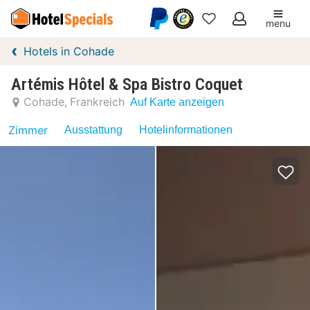
menu
Meine
Hotels in Cohade
Favoriten
Artémis Hôtel & Spa Bistro Coquet
Cohade
Frankreich
Auf Karte anzeigen
Zimmer
Ausstattung
Hotelinformationen