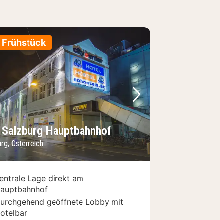
. Frühstück
Bild
rheriges Bild
Nächstes Bild
 Salzburg Hauptbahnhof
rg, Österreich
entrale Lage direkt am
auptbahnhof
urchgehend geöffnete Lobby mit
otelbar