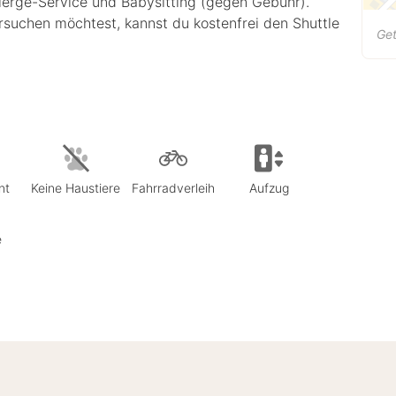
ierge-Service und Babysitting (gegen Gebühr).
suchen möchtest, kannst du kostenfrei den Shuttle
Get
nt
Keine Haustiere
Fahrradverleih
Aufzug
e