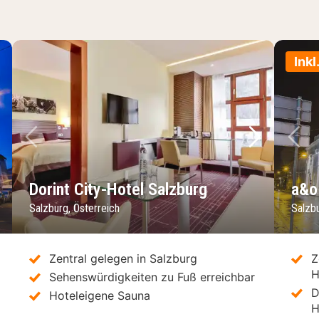
Inkl
chstes Bild
Vorheriges Bild
Nächstes 
Vo
Dorint City-Hotel Salzburg
a&o
Salzburg, Österreich
Salzbu
Zentral gelegen in Salzburg
Z
H
Sehenswürdigkeiten zu Fuß erreichbar
D
Hoteleigene Sauna
H