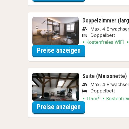
Doppelzimmer (larg
Max. 4 Erwachse
Doppelbett
Kostenfreies WiFi
für Entdecke die 
Preise anzeigen
Suite (Maisonette)
Max. 4 Erwachse
Doppelbett
2
115m
Kostenfrei
für Entdecke die 
Preise anzeigen