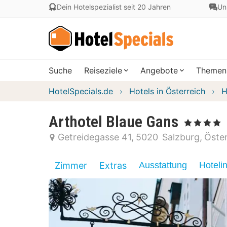
Dein Hotelspezialist seit 20 Jahren
Un
Suche
Reiseziele
Angebote
Themen
HotelSpecials.de
Hotels in Österreich
H
Arthotel Blaue Gans
, 4 Sterne
Getreidegasse 41
5020
Salzburg
Öster
Zimmer
Extras
Ausstattung
Hoteli