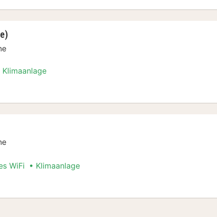
e)
ne
Klimaanlage
Stadt Special
ne
es WiFi
Klimaanlage
Stadt Special