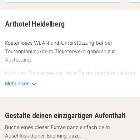
Arthotel Heidelberg
Kostenloses WLAN und Unterstützung bei der
Tourenplanung/beim Ticketerwerb gehören zur
Austattung.
Nutz den Zimmerservice (bitte Zeiten beachten) dieses
Hotels. Deinen Durst kannst du an der Bar/Lounge
Mehr lesen
stillen. Ein Frühstücksbuffet wird unter der Woche
gegen Gebühr angeboten.
Zum Angebot gehören ein Textilreinigungsservice, eine
Gestalte deinen einzigartigen Aufenthalt
Gepäckaufbewahrung und ein Tresorfach an der
Buche eines dieser Extras ganz einfach beim
Rezeption. Vor Ort gibt es Folgendes: Parken ohne
Abschluss deiner Buchung dazu.
Service (kostenpflichtig).