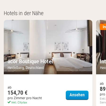
Hotels in der Nähe
I
acor Boutique Hotel
In
Heidelberg, Deutschland
Hei
ab
ab
89
154,70 €
acor Boutiq
pro
Ansehen
pro Zimmer pro Nacht
Exkl
Inkl. Citytax
Serv