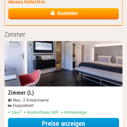
dieses Hotel frei
Anmelden
Zimmer
Zimmer (L)
Max. 2 Erwachsene
Doppelbett
2
24m
Kostenfreies WiFi
Klimaanlage
für City Card S
Preise anzeigen