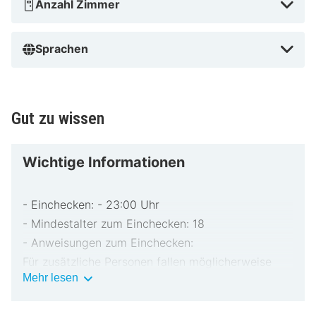
Anzahl Zimmer
Sprachen
Gut zu wissen
Wichtige Informationen
- Einchecken: - 23:00 Uhr
- Mindestalter zum Einchecken: 18
- Anweisungen zum Einchecken:
Für zusätzliche Personen fallen möglicherweise
Wichtige
Mehr lesen
Gebühren an, die abhängig von den Bestimmungen
Informationen
der Unterkunft variieren können.