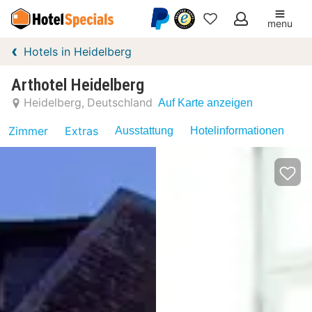
menu
Meine
Hotels in Heidelberg
Favoriten
Arthotel Heidelberg
Heidelberg
Deutschland
Auf Karte anzeigen
Zimmer
Extras
Ausstattung
Hotelinformationen