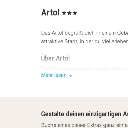
Artol
, 3 Sterne
Das Artol begrüßt dich in einem Geb
attraktive Stadt, in der du viel erlebe
Über Artol
Der Charme des historischen Gebäude
Mehr lesen
Erlebnis im Artol für Geschäftsreise
Einrichtungen Artol
Die modern und hip eingerichteten Zi
Gestalte deinen einzigartigen A
brauchst. Vom Schreibtisch über WLA
für einen längeren Aufenthalt eignen
Buche eines dieser Extras ganz ein