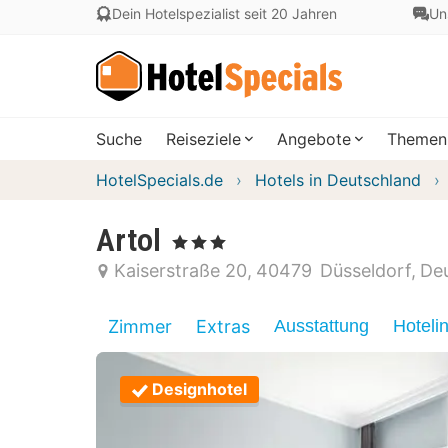
Dein Hotelspezialist seit 20 Jahren
Un
Suche
Reiseziele
Angebote
Themen
HotelSpecials.de
Hotels in Deutschland
Artol
, 3 Sterne
Kaiserstraße 20
40479
Düsseldorf
De
Zimmer
Extras
Ausstattung
Hoteli
Designhotel