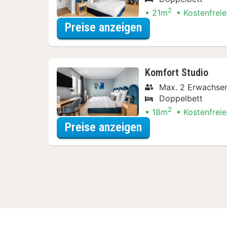
2
21m
Kostenfreie
für Wellnessresor
Preise anzeigen
Komfort Studio
Max. 2 Erwachse
Doppelbett
2
18m
Kostenfreie
für Wellnessresor
Preise anzeigen