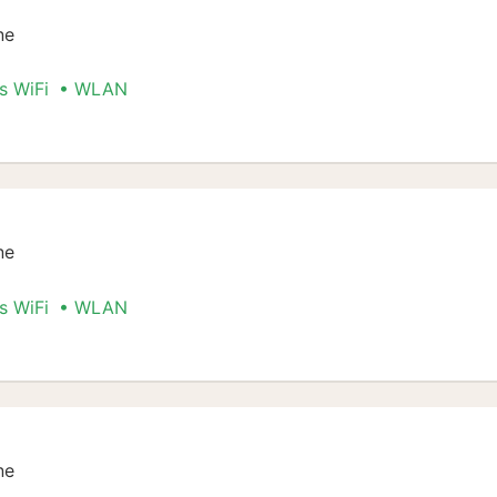
ne
s WiFi
WLAN
t Special
ne
s WiFi
WLAN
t Special
ne