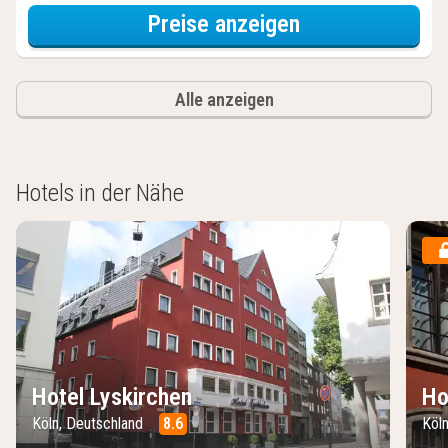
für City Card S
Preise anzeigen
Alle anzeigen
Hotels in der Nähe
Hotel Lyskirchen
Ho
Köln, Deutschland
8.6
Köl