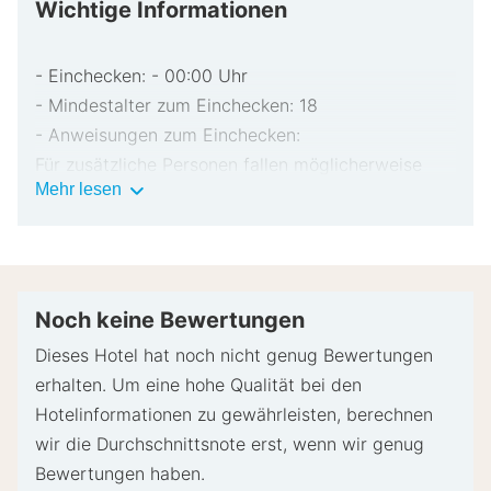
Wichtige Informationen
- Einchecken: - 00:00 Uhr
- Mindestalter zum Einchecken: 18
- Anweisungen zum Einchecken:
Für zusätzliche Personen fallen möglicherweise
Wichtige
Mehr lesen
Gebühren an, die abhängig von den Bestimmungen
Informationen
der Unterkunft variieren können.
Beim Check-in werden ggf. ein Lichtbildausweis
und eine Kreditkarte für unvorhergesehene
Aufwendungen verlangt.
Noch keine Bewertungen
Je nach Verfügbarkeit beim Check-in wird
Dieses Hotel hat noch nicht genug Bewertungen
versucht, Sonderwünschen entgegenzukommen,
erhalten. Um eine hohe Qualität bei den
sie können jedoch nicht garantiert werden.
Hotelinformationen zu gewährleisten, berechnen
Eventuell fallen zusätzliche Gebühren an.
wir die Durchschnittsnote erst, wenn wir genug
Der Name auf der Kreditkarte, die an der
Bewertungen haben.
Rezeption für die Abrechnung der Zusatzkosten