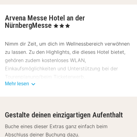
Arvena Messe Hotel an der
NürnbergMesse
, 3 Sterne
Nimm dir Zeit, um dich im Wellnessbereich verwöhnen
zu lassen. Zu den Highlights, die dieses Hotel bietet,
gehören zudem kostenloses WLAN,
Einkaufsmöglichkeiten und Unterstützung bei der
Tourenplanung/beim Ticketerwerb.
Mehr lesen
Eine Snackbar steht zur Verfügung, wenn dich der
Hunger packt. Alternativ kannst du den Zimmerservice
(bitte Zeiten beachten) dieses Hotels nutzen. Deinen
Gestalte deinen einzigartigen Aufenthalt
Durst kannst du an der Bar/Lounge stillen. Gegen
Gebühr wird täglich von 06:30 Uhr bis 10:00 Uhr ein
Buche eines dieser Extras ganz einfach beim
Frühstücksbuffet angeboten.
Abschluss deiner Buchung dazu.