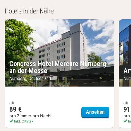
Hotels in der Nähe
Congress Hotel Mercure Nürnberg
an der Messe
Ar
Nürnberg, Deutschland
Nür
ab
ab
89 €
91
Congress Ho
Ansehen
pro Zimmer pro Nacht
pro
Inkl. Citytax
In