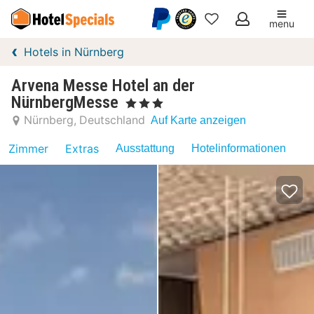
menu
Meine
Hotels in Nürnberg
Favoriten
Arvena Messe Hotel an der
NürnbergMesse
, 3 Sterne
Nürnberg
Deutschland
Auf Karte anzeigen
Zimmer
Extras
Ausstattung
Hotelinformationen