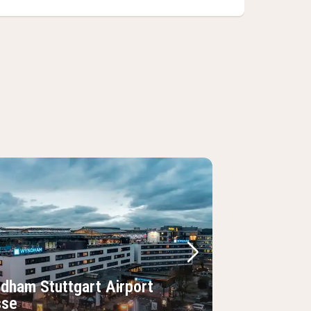
Bild
rheriges Bild
Nächstes Bild
dham Stuttgart Airport
se