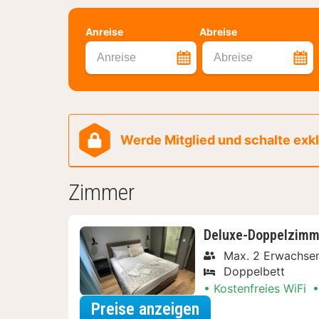
Anreise
Abreise
Anreise
Abreise
Werde Mitglied und schalte exklu
Zimmer
Deluxe-Doppelzimm
Max. 2 Erwachse
Doppelbett
Kostenfreies WiFi
für Deluxe-Doppe
Preise anzeigen