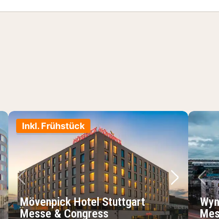
Inkl. Frühstück
chstes Bild
Vorheriges Bild
Nächstes 
Vo
Mövenpick Hotel Stuttgart
Wyn
Messe & Congress
Mes