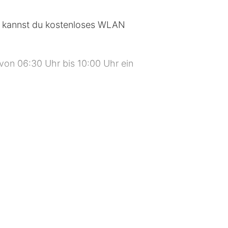
m kannst du kostenloses WLAN
von 06:30 Uhr bis 10:00 Uhr ein
eutschland. Diese Unterkunft erhielt
t zur Verfügung.
km Schönbuch Nature Park – 4,7 km
,9 km Europaplatz – 9 km Daimler AG
 SI-Centrum Stuttgart – 10,1 km