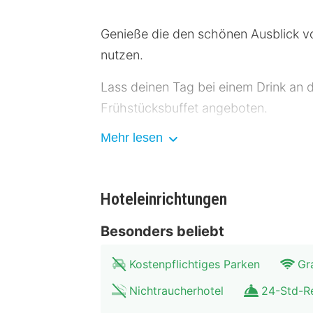
Genieße die den schönen Ausblick v
nutzen.
Lass deinen Tag bei einem Drink an 
Frühstücksbuffet angeboten.
Mehr lesen
Die Hotelstars Union vergibt offiziel
3 stars.
Die Rezeption ist nur zu bestimmten 
Hoteleinrichtungen
Fühl dich in einem der 20 Zimmer wi
Besonders beliebt
Entfernungen werden bis auf 0,1 Kilo
Kostenpflichtiges Parken
Gr
Messe Stuttgart – 6,9 km Ritter Spo
Nichtraucherhotel
24-Std-R
– 9,6 km Palladium Theater – 10 km A