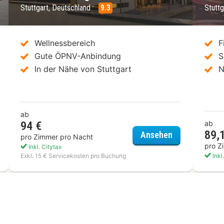
Stuttgart, Deutschland
9.3
Stutt
Wellnessbereich
F
Gute ÖPNV-Anbindung
S
In der Nähe von Stuttgart
N
ab
94 €
ab
89,
enpick Hotel Stuttgart Airport
Mövenpick Hot
Ansehen
pro Zimmer pro Nacht
pro Z
Inkl. Citytax
Exkl. 15 € Servicekosten pro Buchung
Inkl