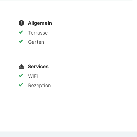
International – 13,3 km Fernsehturm Stuttgart – 14,2
TR) – 6,5 km
Allgemein
ne 10-minütige Fahrt von SI-Centrum Stuttgart und Fildo
Terrasse
20,9 km von Mercedes-Benz Arena entfernt.
Garten
Services
WiFi
Rezeption