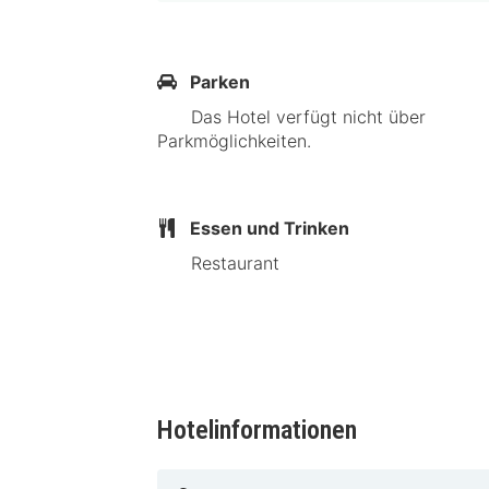
Zublin-Haus – 12,3 km Corso Cinema 
Flughafen ist Flughafen Stuttgart (S
Parken
ASD Hotel in Filderstadt liegt nur ei
Das Hotel verfügt nicht über
km von Mercedes-Benz Museum und 
Parkmöglichkeiten.
Fildorado in der Nähe
Essen und Trinken
Restaurant
Hotelinformationen