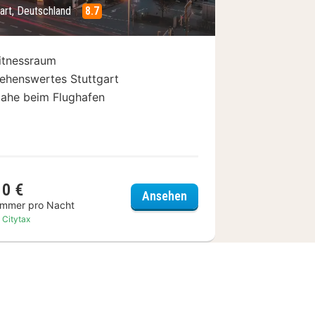
gart, Deutschland
8.7
itnessraum
ehenswertes Stuttgart
ahe beim Flughafen
10 €
el Stuttgart Messe & Congress
Wyndham Stuttgart Airp
Ansehen
immer pro Nacht
. Citytax