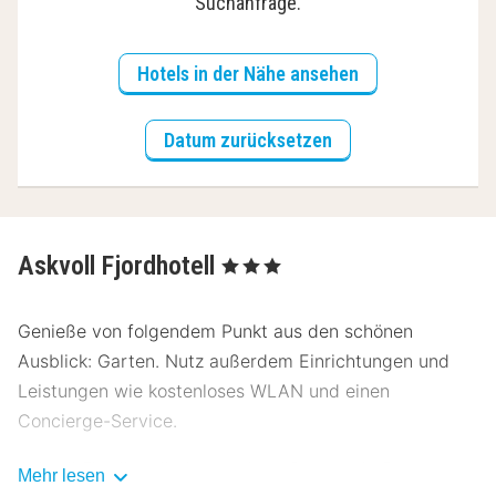
Suchanfrage.
Hotels in der Nähe ansehen
Datum zurücksetzen
Askvoll Fjordhotell
, 3 Sterne
Genieße von folgendem Punkt aus den schönen
Ausblick: Garten. Nutz außerdem Einrichtungen und
Leistungen wie kostenloses WLAN und einen
Concierge-Service.
Askvoll Fjordhotell bietet seinen Gästen ein Restaurant
Mehr lesen