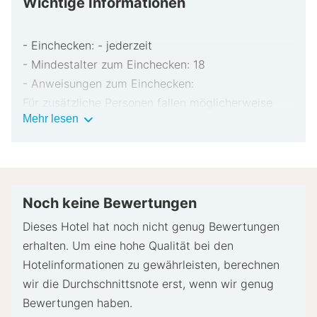
Wichtige Informationen
- Einchecken: - jederzeit
- Mindestalter zum Einchecken: 18
- Anweisungen zum Einchecken:
Für zusätzliche Personen fallen möglicherweise
Wichtige
Mehr lesen
Gebühren an, die abhängig von den Bestimmungen
Informationen
der Unterkunft variieren können.
Beim Check-in werden ggf. ein Lichtbildausweis
und eine Kreditkarte, Debitkarte oder Kaution in
bar für unvorhergesehene Aufwendungen verlangt.
Noch keine Bewertungen
Je nach Verfügbarkeit beim Check-in wird
Dieses Hotel hat noch nicht genug Bewertungen
versucht, Sonderwünschen entgegenzukommen,
erhalten. Um eine hohe Qualität bei den
sie können jedoch nicht garantiert werden.
Hotelinformationen zu gewährleisten, berechnen
Eventuell fallen zusätzliche Gebühren an.
wir die Durchschnittsnote erst, wenn wir genug
Der Name auf der Kreditkarte, die an der
Bewertungen haben.
Rezeption für die Abrechnung der Zusatzkosten