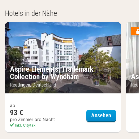
Hotels in der Nähe
Aspire Elements, Trademark
Collection by Wyndham
As
Reutlingen, Deutschland
Reu
ab
93 €
Aspire Elem
Ansehen
pro Zimmer pro Nacht
Inkl. Citytax