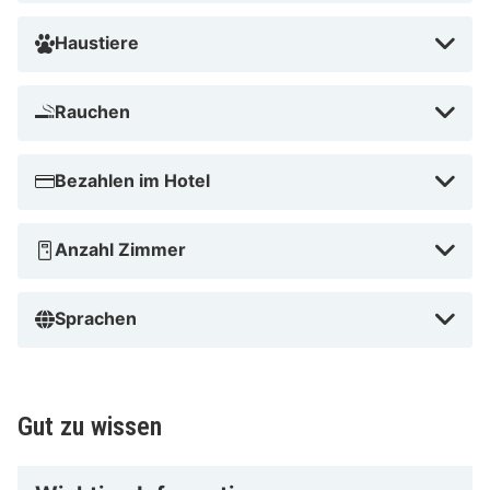
Metzingen und Landestheater Tübingen. Dieses Hotel
ist 18,7 km von Schloss Lichtenstein und 9,5 km von
Haustiere
Schönbuch Nature Park entfernt.
Im Stadtzentrum
Rauchen
Bezahlen im Hotel
Anzahl Zimmer
Sprachen
Gut zu wissen