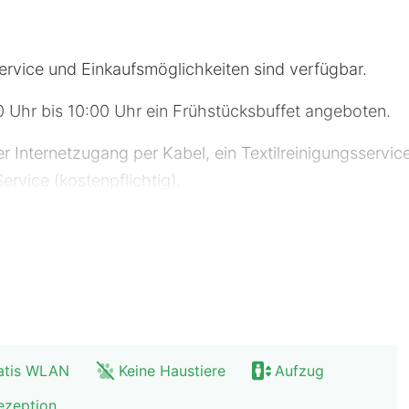
rvice und Einkaufsmöglichkeiten sind verfügbar.
 Uhr bis 10:00 Uhr ein Frühstücksbuffet angeboten.
 Internetzugang per Kabel, ein Textilreinigungsservi
ervice (kostenpflichtig).
50 Zimmer mit Flachbildfernseher. Die Zimmer sind mit 
st ebenso verfügbar wie Kabelempfang. Es sind eige
ose Toilettenartikel und Haartrockner verfügen.
ometer gerundet. Outletcity Metzingen – 8 km Nationa
ard-Mörike-Weg – 13,5 km Hammetweil – 14,1 km Museu
atis WLAN
Keine Haustiere
Aufzug
entübingen – 15,4 km Hölderlinturm – 15,4 km Am Markt
ten – 15,4 km Stiftskirche St Georg – 15,4 km Wurmli
ezeption