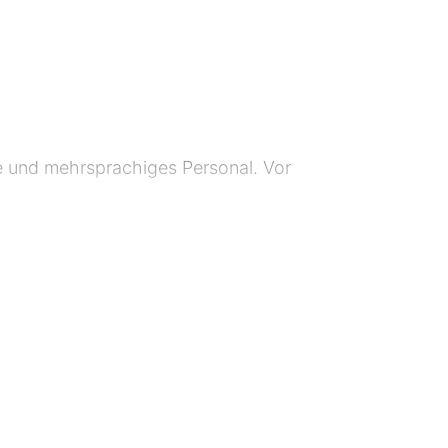
ce und mehrsprachiges Personal. Vor
Pillowtop-Betten ausgestattet. Ein
ne Badezimmer mit Badewannen oder
l Theatre Württemberg-Hohenzollern
m im Schloss Hohentübingen – 15 km
 – 15,4 km Kunsthalle – 15,4 km
nger Kapelle – 15,4 km Schönbuch