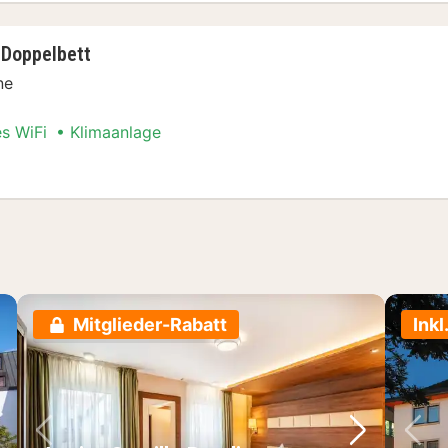
 Doppelbett
ne
es WiFi
Klimaanlage
er, 1 Doppelbett
Mitglieder-Rabatt
Inkl