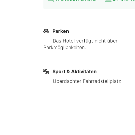
Nature Park – 15,5 km Der nächstgel
Aspire Elements besticht durch eine 
Mörike-Weg. Dieses Hotel ist 12,9 
Parken
Hammetweil entfernt.
Das Hotel verfügt nicht über
Parkmöglichkeiten.
Im Stadtzentrum
Sport & Aktivitäten
Überdachter Fahrradstellplatz