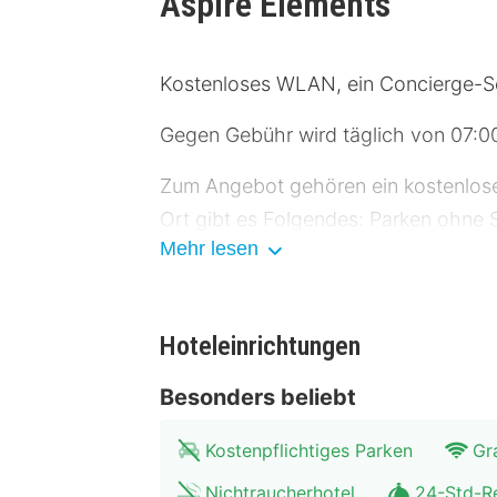
Aspire Elements
Kostenloses WLAN, ein Concierge-Se
Gegen Gebühr wird täglich von 07:00
Zum Angebot gehören ein kostenloser
Ort gibt es Folgendes: Parken ohne S
Mehr lesen
Buche einen Aufenthalt in einem der 
WLAN-Internetzugang (kostenlos) i
Duschen vorhanden, die über kostenl
Hoteleinrichtungen
Entfernungen werden bis auf 0,1 Kil
Besonders beliebt
Tübingen Reutlingen – 12,9 km Edu
Kostenpflichtiges Parken
Gr
Hölderlinturm – 15,4 km Schloss Hoh
Cottahaus – 15,4 km Botanischer Gar
Nichtraucherhotel
24-Std-R