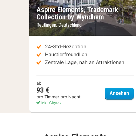
Vorheriges Bild
Nä
Aspire Elements, Trademark
Collection by Wyndham
Reutlingen, Deutschland
24-Std-Rezeption
Haustierfreundlich
Zentrale Lage, nah an Attraktionen
ab
93 €
Asp
Ansehen
pro Zimmer pro Nacht
Inkl. Citytax