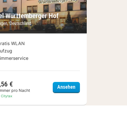
Bild
rheriges Bild
Nächstes Bild
el Württemberger Hof
ingen, Deutschland
ratis WLAN
ufzug
immerservice
,56 €
Hotel Württemberger Ho
Ansehen
immer pro Nacht
. Citytax