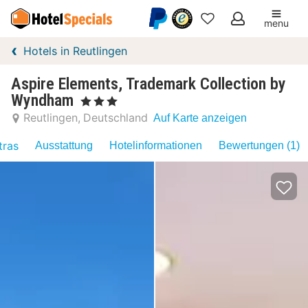
menu
Meine
Hotels in Reutlingen
Favoriten
Aspire Elements, Trademark Collection by
Wyndham
, 3 Sterne
Reutlingen
Deutschland
Auf Karte anzeigen
tras
Ausstattung
Hotelinformationen
Bewertungen (1)