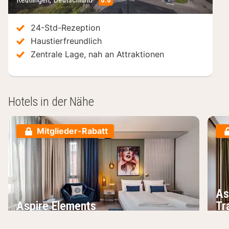
/10
24-Std-Rezeption
Haustierfreundlich
Zentrale Lage, nah an Attraktionen
Hotels in der Nähe
Mitglieder-Rabatt
As
Aspire Elements
Tr
Reutlingen, Deutschland
Reu