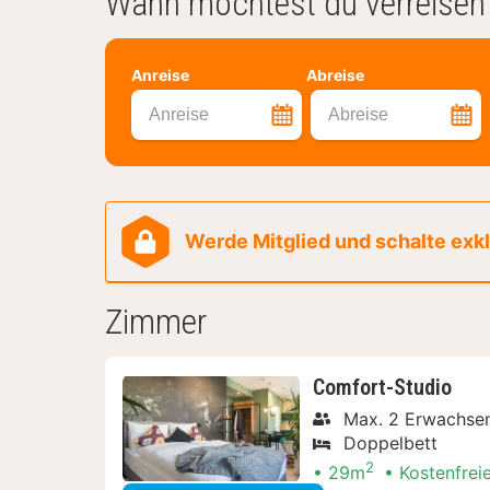
Wann möchtest du verreisen
Anreise
Abreise
Anreise
Abreise
Werde Mitglied und schalte exklu
Zimmer
Comfort-Studio
Max. 2 Erwachse
Doppelbett
2
29m
Kostenfrei