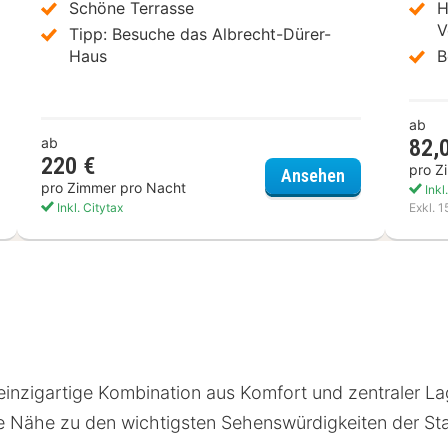
Schöne Terrasse
H
V
Tipp: Besuche das Albrecht-Dürer-
Haus
B
ab
ab
82,
220 €
pro Z
ndic Nürnberg Central
Hotel City Hb
Ansehen
pro Zimmer pro Nacht
Inkl
Inkl. Citytax
Exkl. 
e einzigartige Kombination aus Komfort und zentraler La
e Nähe zu den wichtigsten Sehenswürdigkeiten der Sta