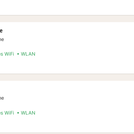
io
te
ne
es WiFi
WLAN
iosuite
ne
es WiFi
WLAN
io