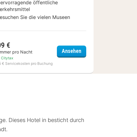
ervorragende öffentliche
erkehrsmittel
esuchen Sie die vielen Museen
09 €
a&o Nürnberg Hauptbah
Ansehen
immer pro Nacht
f Nürnberg
. Citytax
15 € Servicekosten pro Buchung
ge. Dieses Hotel in besticht durch
dt.