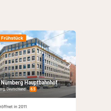
. Frühstück
Bild
rheriges Bild
Nächstes Bild
 Nürnberg Hauptbahnhof
erg, Deutschland
6.5
röffnet in 2011