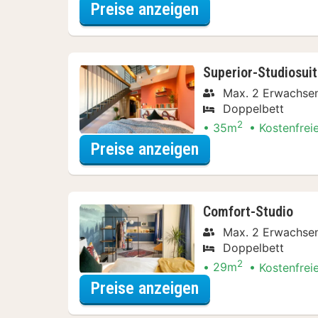
für Comfort-Stud
Preise anzeigen
Superior-Studiosui
Max. 2 Erwachse
Doppelbett
2
35m
Kostenfrei
für Superior-Stud
Preise anzeigen
Comfort-Studio
Max. 2 Erwachse
Doppelbett
2
29m
Kostenfrei
für Comfort-Stud
Preise anzeigen