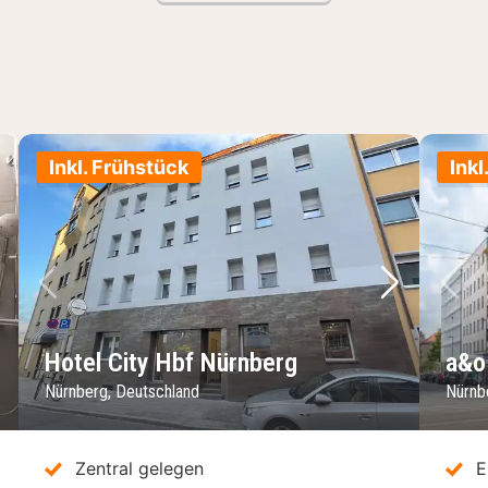
Inkl. Frühstück
Inkl
chstes Bild
Vorheriges Bild
Nächstes 
Vo
Hotel City Hbf Nürnberg
a&o
Nürnberg, Deutschland
Nürnb
Zentral gelegen
E