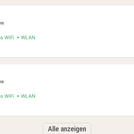
ne
es WiFi
WLAN
io
ne
es WiFi
WLAN
io
Alle anzeigen