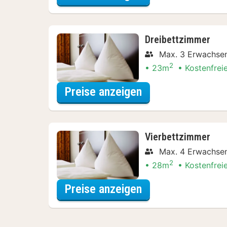
Dreibettzimmer
Max. 3 Erwachse
2
23m
Kostenfrei
für Entdecke die 
Preise anzeigen
Vierbettzimmer
Max. 4 Erwachse
2
28m
Kostenfrei
für Entdecke die 
Preise anzeigen