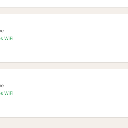
ne
es WiFi
Stadt Special
ne
es WiFi
Stadt Special