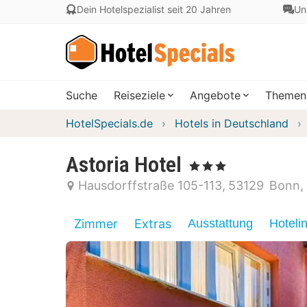
Dein Hotelspezialist seit 20 Jahren
Un
Suche
Reiseziele
Angebote
Themen
HotelSpecials.de
Hotels in Deutschland
Astoria Hotel
, 3 Sterne
Hausdorffstraße 105-113
53129
Bonn
Zimmer
Extras
Ausstattung
Hoteli