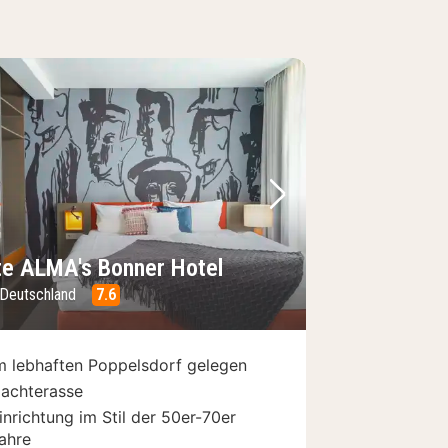
Bild
rheriges Bild
Nächstes Bild
te ALMA's Bonner Hotel
 Deutschland
7.6
m lebhaften Poppelsdorf gelegen
achterasse
inrichtung im Stil der 50er-70er
ahre