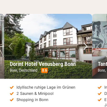
chstes Bild
Vorheriges Bild
Nächstes 
Vo
Dorint Hotel Venusberg Bonn
Tan
Bonn, Deutschland
8.6
Bonn,
Idyllische ruhige Lage im Grünen
I
2 Saunen & Minipool
D
Shopping in Bonn
E
J