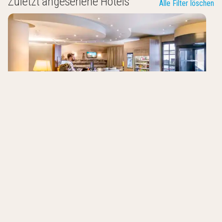
Zuletzt angesehene Hotels
Alle Filter löschen
Astoria Hotel Antwerpen
Antwerpen
,
Belgien
0.0
/10
Diamant Bereich
Große Zimmer
Ein Kind ist umsonst
Unsere Top-Angebote der Woche