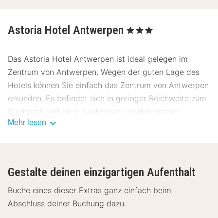
Astoria Hotel Antwerpen
, 3 Sterne
Das Astoria Hotel Antwerpen ist ideal gelegen im
Zentrum von Antwerpen. Wegen der guten Lage des
Hotels können Sie einfach das Zentrum von Antwerpen
erkunden. Es befindet sich in geringer Reichweite zum
Stadtpark und ist in Laufdistanz zu den besten
Mehr lesen
Shoppingstaßen und Attraktionen. Nur 50 Meter
entfernt finden Sie das berühmte Antwerpen
Diamantzentrum.
Gestalte deinen einzigartigen Aufenthalt
Alle Hotelzimmer sind ausgestattet mit Klimaanlage,
kostenlosem Wi-Fi, Flat-Screen-Fernseher, Telefon,
Buche eines dieser Extras ganz einfach beim
Tresor und einem Badezimmer mit Badewanne, Dusche
Abschluss deiner Buchung dazu.
und Toilette. Die Deluxezimmer haben einen Balkon und