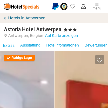
menu
Meine
Hotels in Antwerpen
Favoriten
Astoria Hotel Antwerpen
, 3 Sterne
Antwerpen
Belgien
Auf Karte anzeigen
Extras
Ausstattung
Hotelinformationen
Bewertungen 
Ruhige Lage