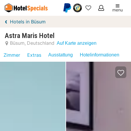
menu
Meine
Hotels in Büsum
Favoriten
Astra Maris Hotel
Büsum
Deutschland
Auf Karte anzeigen
Zimmer
Extras
Ausstattung
Hotelinformationen