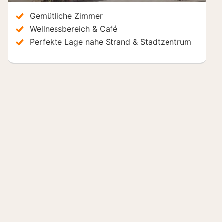
Gemütliche Zimmer
Wellnessbereich & Café
Perfekte Lage nahe Strand & Stadtzentrum
Hotels in der Nähe
Inkl. Frühstück
Hotel Jess am Meer
Da
Büsum, Deutschland
Büs