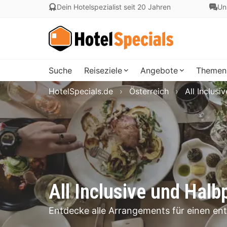
Dein Hotelspezialist seit 20 Jahren
Un
Suche
Reiseziele
Angebote
Themen
HotelSpecials.de
Österreich
All Inclusi
All Inclusive und Halb
Entdecke alle Arrangements für einen ent