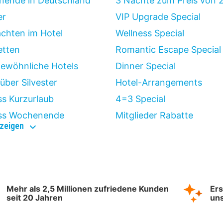
ende in Deutschland
3 Nächte zum Preis von 
er
VIP Upgrade Special
chten im Hotel
Wellness Special
etten
Romantic Escape Special
ewöhnliche Hotels
Dinner Special
über Silvester
Hotel-Arrangements
ss Kurzurlaub
4=3 Special
ss Wochenende
Mitglieder Rabatte
entdecke
zeigen
auch
Mehr als 2,5 Millionen zufriedene Kunden
Ers
seit 20 Jahren
uns