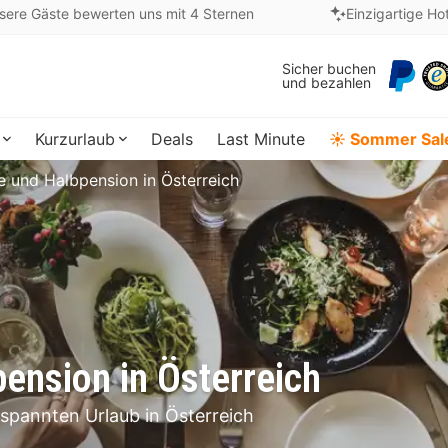
sere Gäste bewerten uns mit 4 Sternen
Einzigartige Ho
Sicher buchen
und bezahlen
Kurzurlaub
Deals
Last Minute
☀️ Sommer Sal
ve und Halbpension in Österreich
pension in Österreich
spannten Urlaub in Österreich