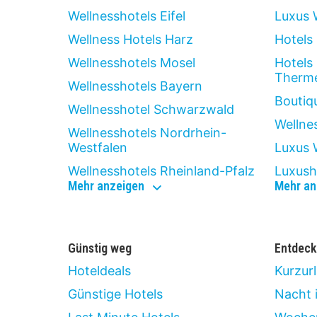
Wellnesshotels Eifel
Luxus 
Wellness Hotels Harz
Hotels 
Wellnesshotels Mosel
Hotels
Therm
Wellnesshotels Bayern
Boutiq
Wellnesshotel Schwarzwald
Wellne
Wellnesshotels Nordrhein-
Westfalen
Luxus 
Wellnesshotels Rheinland-Pfalz
Luxush
wellness
Mehr anzeigen
Mehr an
Günstig weg
Entdeck
Hoteldeals
Kurzur
Günstige Hotels
Nacht 