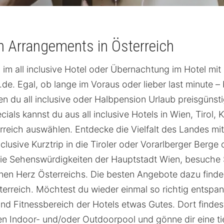
n Arrangements in Österreich
ub im all inclusive Hotel oder Übernachtung im Hotel mi
de. Egal, ob lange im Voraus oder lieber last minute –
n du all inclusive oder Halbpension Urlaub preisgünstig
ials kannst du aus all inclusive Hotels in Wien, Tirol, 
rreich auswählen. Entdecke die Vielfalt des Landes mit
clusive Kurztrip in die Tiroler oder Vorarlberger Berge 
die Sehenswürdigkeiten der Hauptstadt Wien, besuche 
nen Herz Österreichs. Die besten Angebote dazu finde
Österreich. Möchtest du wieder einmal so richtig entspa
 und Fitnessbereich der Hotels etwas Gutes. Dort findes
n Indoor- und/oder Outdoorpool und gönne dir eine 