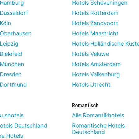
 Hamburg
Hotels Scheveningen
 Düsseldorf
Hotels Rotterdam
 Köln
Hotels Zandvoort
 Oberhausen
Hotels Maastricht
Leipzig
Hotels Holländische Küst
Bielefeld
Hotels Veluwe
 München
Hotels Amsterdam
 Dresden
Hotels Valkenburg
 Dortmund
Hotels Utrecht
Romantisch
xushotels
Alle Romantikhotels
otels Deutschland
Romantische Hotels
Deutschland
ne Hotels