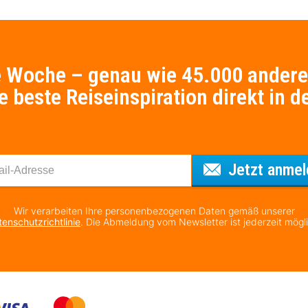
e Woche – genau wie 45.000 andere
e beste Reiseinspiration direkt in d
Jetzt anmel
Wir verarbeiten Ihre personenbezogenen Daten gemäß unserer
enschutzrichtlinie
. Die Abmeldung vom Newsletter ist jederzeit mögl