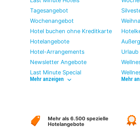
Last Minute Hotels
Wochen
Tagesangebot
Silvest
Wochenangebot
Weihna
Hotel buchen ohne Kreditkarte
Hotelk
Hotelangebote
Außerg
Hotel-Arrangements
Urlaub 
Newsletter Angebote
Wellne
Last Minute Special
Wellne
günstig
Mehr anzeigen
Mehr an
weg
Über
Hotelspecials
Mehr als 6.500 spezielle
Hotelangebote