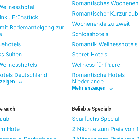
Romantisches Wochenen
Wellnesshotel
Romantischer Kurzurlaub
inkl. Frühstück
Wochenende zu zweit
 mit Bademantelgang zur
e
Schlosshotels
uehotels
Romantik Wellnesshotels
ss Suiten
Secret Hotels
Wellnesshotels
Wellness für Paare
otels Deutschland
Romantische Hotels
luxus
zeigen
Niederlande
romantisch
Mehr anzeigen
e auch
Beliebte Specials
laub
Sparfuchs Special
im Hotel
2 Nächte zum Preis von 1