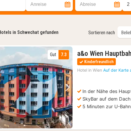
Anreise
Abreise
2
Hotels in Schwechat gefunden
Sortieren nach
a&o Wien Hauptba
Gut
7.3
Kinderfreundlich
Hotel in
Wien
Auf der Karte
In der Nähe des Haup
Vorheriges Bild
Nächstes Bild
SkyBar auf dem Dach
5 Minuten zur U-Bahn