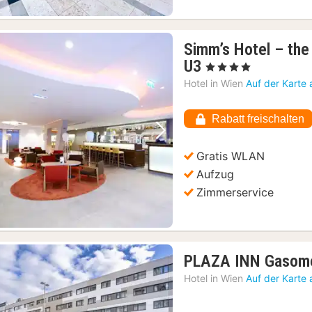
Simm’s Hotel – the
1
U3
, 4 Sterne
Nacht
Hotel in
Wien
Auf der Karte
ab
65,19
Rabatt freischalten
€
Vorheriges Bild
Nächstes Bild
Gratis WLAN
Aufzug
Zimmerservice
PLAZA INN Gasom
Hotel in
Wien
Auf der Karte