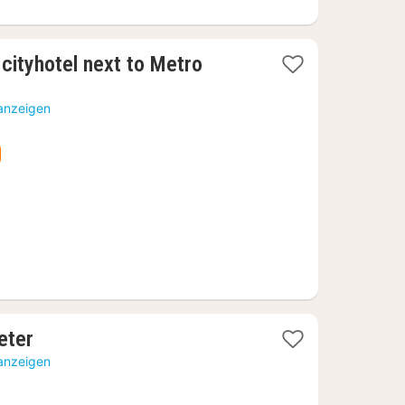
 cityhotel next to Metro
 anzeigen
1
eter
Nacht
 anzeigen
ab
57,15