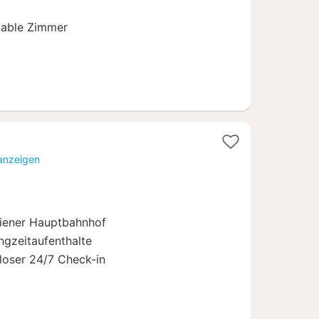
able Zimmer
1
Nacht
 anzeigen
ab
71,10
€
Wiener Hauptbahnhof
angzeitaufenthalte
loser 24/7 Check-in