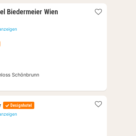
1
el Biedermeier Wien
Nacht
ab
 anzeigen
178
€
hloss Schönbrunn
Designhotel
 anzeigen