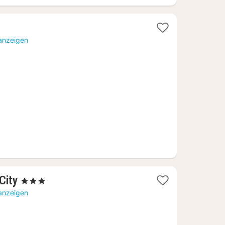
 anzeigen
1
City
, 3 Sterne
Nacht
 anzeigen
ab
66,49