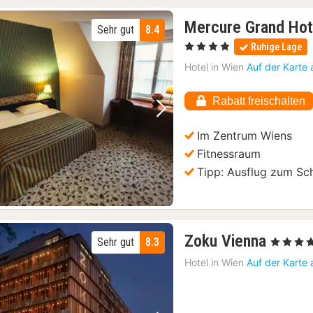
Mercure Grand Hot
Sehr gut
8.4
, 4 Sterne
Ruhige Lage
Hotel in
Wien
Auf der Karte
Rabatt freischalten
Vorheriges Bild
Nächstes Bild
Im Zentrum Wiens
Fitnessraum
Tipp: Ausflug zum Sc
1
Zoku Vienna
Sehr gut
8.3
, 4 Sterne
Nacht
Hotel in
Wien
Auf der Karte
ab
91,67
€