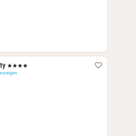
€
1
ty
, 4 Sterne
Nacht
 anzeigen
ab
58,71
€