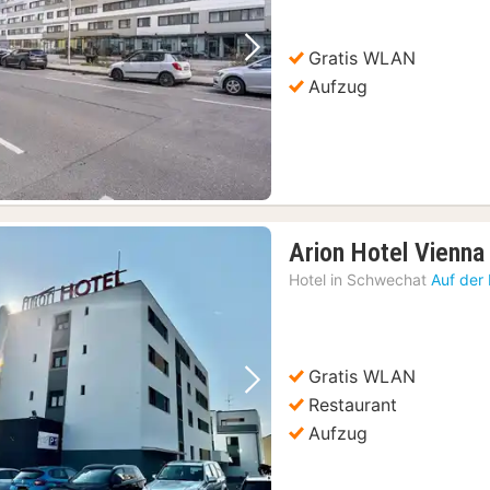
Gratis WLAN
Vorheriges Bild
Nächstes Bild
Aufzug
Arion Hotel Vienna
Hotel in
Schwechat
Auf der
Gratis WLAN
Vorheriges Bild
Nächstes Bild
Restaurant
Aufzug