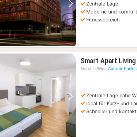
Zentrale Lage
Vorheriges Bild
Nächstes Bild
Moderne und komfort
Fitnessbereich
Smart Apart Living
Hotel in
Wien
Auf der Karte
Zentrale Lage nahe 
Vorheriges Bild
Nächstes Bild
Ideal für Kurz- und L
Schneller und kontakt
tag- oder Abendessen
(84)
und Gärten von Schonbrunn
(84)
e in Wien
(84)