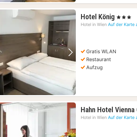
kl. Ermäßigungen/Metro
(84)
1
Hotel König
ng Bus Tour
(84)
, 3 Sterne
Nacht
 in der Karlskirche
(84)
Hotel in
Wien
Auf der Karte
ab
62,19
€
Gratis WLAN
Vorheriges Bild
Nächstes Bild
Restaurant
Aufzug
Hahn Hotel Vienna 
Hotel in
Wien
Auf der Karte