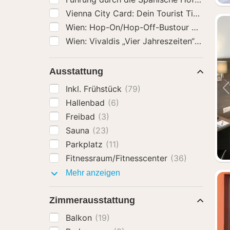
Vienna City Card: Dein Tourist Ticket in
Wien: Hop-On/Hop-Off-Bustour Sightseei
Wien: Vivaldis „Vier Jahreszeiten“-Konzert
Ausstattung
Inkl. Frühstück
(79)
Hallenbad
(6)
Freibad
(3)
Sauna
(23)
Parkplatz
(11)
Fitnessraum/Fitnesscenter
(36)
Ausstattung
Mehr anzeigen
Zimmerausstattung
Balkon
(19)