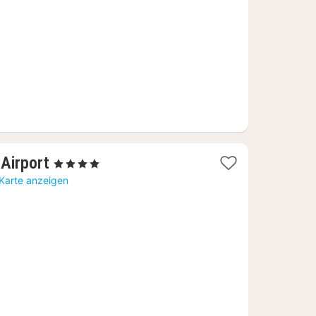
€
1
 Airport
, 4 Sterne
Nacht
 Karte anzeigen
ab
105,63
€