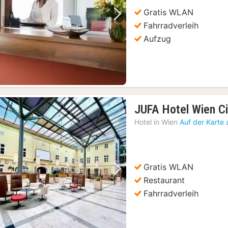
Gratis WLAN
Vorheriges Bild
Nächstes Bild
Fahrradverleih
Aufzug
JUFA Hotel Wien Ci
Hotel in
Wien
Auf der Karte
Gratis WLAN
Vorheriges Bild
Nächstes Bild
Restaurant
Fahrradverleih