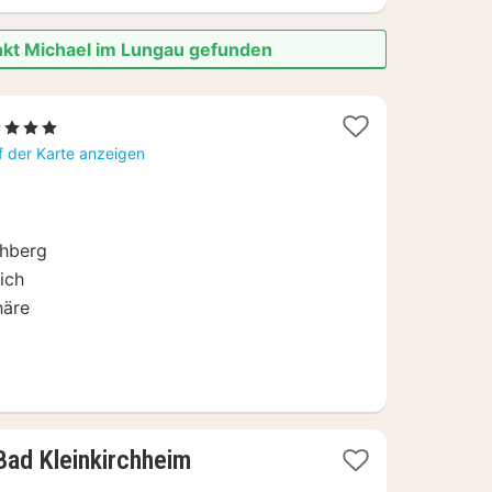
nkt Michael im Lungau gefunden
4 Sterne
acht
f der Karte anzeigen
b
79
chberg
ich
häre
1
Bad Kleinkirchheim
Nacht