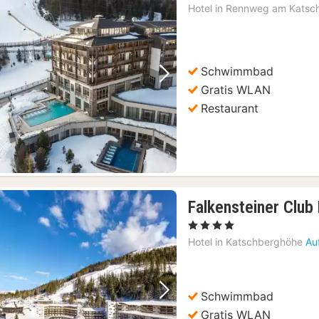
Hotel in
Rennweg am Katsc
Schwimmbad
Vorheriges Bild
Nächstes Bild
Gratis WLAN
Restaurant
Falkensteiner Club
, 4 Sterne
Hotel in
Katschberghöhe
Au
Schwimmbad
Vorheriges Bild
Nächstes Bild
Gratis WLAN