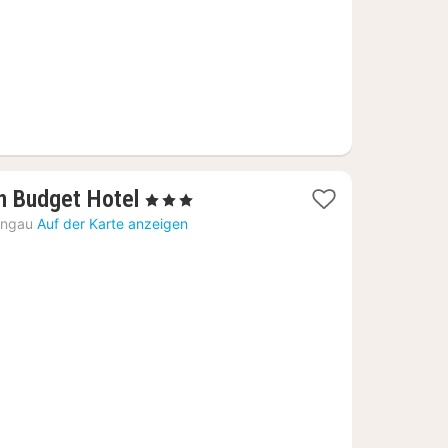
1
 Budget Hotel
, 3 Sterne
Nacht
ungau
Auf der Karte anzeigen
ab
145,81
€