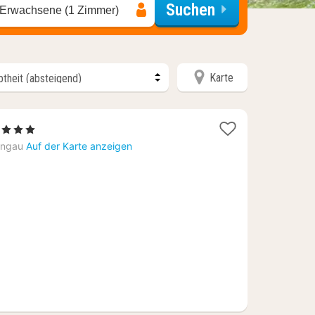
Suchen
 Erwachsene (1 Zimmer)
Karte
1
, 3 Sterne
Nacht
ungau
Auf der Karte anzeigen
ab
105,45
€