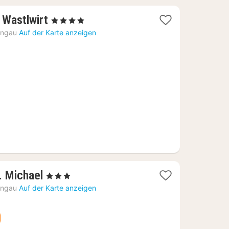
1
 Wastlwirt
, 4 Sterne
Nacht
ungau
Auf der Karte anzeigen
ab
192,51
€
1
. Michael
, 3 Sterne
Nacht
ungau
Auf der Karte anzeigen
ab
285,26
€