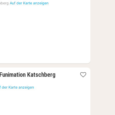
Nacht
hberg
Auf der Karte anzeigen
ab
196,36
€
1
 Funimation Katschberg
Nacht
ab
f der Karte anzeigen
191,82
€