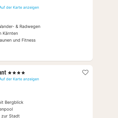
ab
Auf der Karte anzeigen
79,20
€
, Wander- & Radwegen
in Kärnten
Saunen und Fitness
1
ant
, 4 Sterne
Nacht
Auf der Karte anzeigen
ab
207
€
t Bergblick
nenpool
. zur Stadt