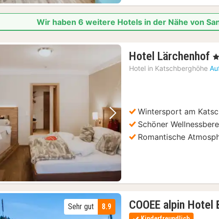
Wir haben 6 weitere Hotels in der Nähe von Sa
1
Hotel Lärchenhof
, 
N
Hotel in
Katschberghöhe
Au
a
2
€
Wintersport am Kats
Vorheriges Bild
Nächstes Bild
Schöner Wellnessbere
Romantische Atmosp
COOEE alpin Hotel 
Sehr gut
8.9
Kinderfreundlich