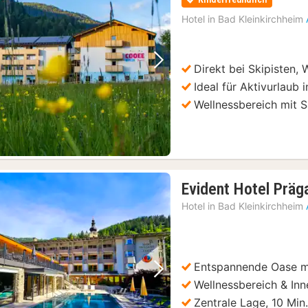
Hotel in
Bad Kleinkirchheim
Direkt bei Skipisten
Vorheriges Bild
Nächstes Bild
Ideal für Aktivurlaub 
Wellnessbereich mit 
Evident Hotel Präg
Hotel in
Bad Kleinkirchheim
Entspannende Oase mi
Vorheriges Bild
Nächstes Bild
Wellnessbereich & In
Zentrale Lage, 10 Min