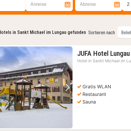
Anreise
Abreise
2
Hotels in Sankt Michael im Lungau gefunden
Sortieren nach
JUFA Hotel Lungau
Hotel in
Sankt Michael im L
Gratis WLAN
Vorheriges Bild
Nächstes Bild
Restaurant
Sauna