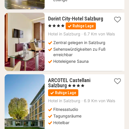
Dorint City-Hotel Salzburg
1
, 4 Sterne
Ruhige Lage
Nacht
ab
Hotel in
Salzburg
·
6.7 Km von Wals
107,10
Zentral gelegen in Salzburg
€
Sehenswürdigkeiten zu Fuß
erreichbar
Hoteleigene Sauna
ARCOTEL Castellani
1
Salzburg
, 4 Sterne
Nacht
Ruhige Lage
ab
122,67
Hotel in
Salzburg
·
6.9 Km von Wals
€
Fitnessstudio
Tagungsräume
Hotelbar