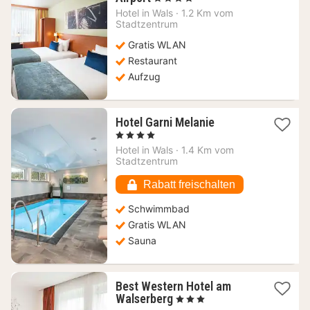
Nacht
Hotel in
Wals
·
1.2 Km vom
ab
Stadtzentrum
118,56
Gratis WLAN
€
Restaurant
Aufzug
1
Hotel Garni Melanie
Nacht
, 4 Sterne
ab
Hotel in
Wals
·
1.4 Km vom
167,27
Stadtzentrum
€
Rabatt freischalten
Schwimmbad
Gratis WLAN
Sauna
Best Western Hotel am
1
Walserberg
, 3 Sterne