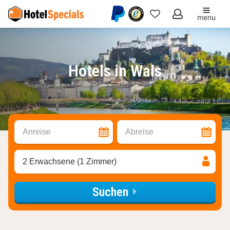
menu
Meine
Favoriten
Hotels in Wals
Anreise
Abreise
2 Erwachsene (1 Zimmer)
Suchen