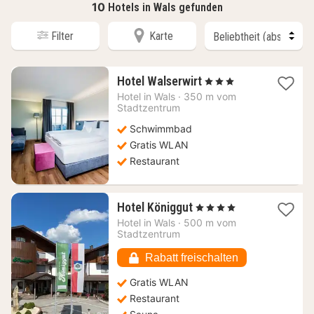
10
Hotels in Wals gefunden
Filter
Karte
1
Hotel Walserwirt
, 3 Sterne
Nacht
Hotel in
Wals
·
350 m vom
ab
Stadtzentrum
145,45
Schwimmbad
€
Gratis WLAN
Restaurant
1
Hotel Königgut
, 4 Sterne
Nacht
Hotel in
Wals
·
500 m vom
ab
Stadtzentrum
125,25
€
Rabatt freischalten
Gratis WLAN
Restaurant