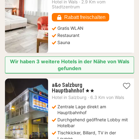
Nacht
Hotel in
Wals
·
2.9 Km vom
ab
Stadtzentrum
99,09
€
Rabatt freischalten
Gratis WLAN
Restaurant
Sauna
Wir haben 3 weitere Hotels in der Nähe von Wals
gefunden
a&o Salzburg
2
Hauptbahnhof
, 2 Sterne
Nächte
Hotel in
Salzburg
·
6.3 Km von Wals
ab
80,95
Zentrale Lage direkt am
€
Hauptbahnhof
Durchgehend geöffnete Lobby mit
Hotelbar
Tischkicker, Billard, TV in der
Lounge