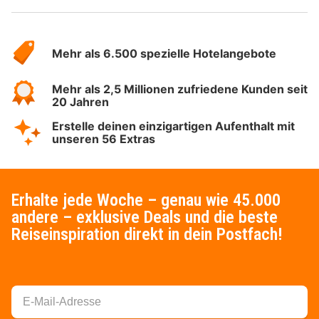
Über
Hotelspecials
Mehr als 6.500 spezielle Hotelangebote
Mehr als 2,5 Millionen zufriedene Kunden seit
20 Jahren
Erstelle deinen einzigartigen Aufenthalt mit
unseren 56 Extras
Erhalte jede Woche – genau wie 45.000
andere – exklusive Deals und die beste
Reiseinspiration direkt in dein Postfach!