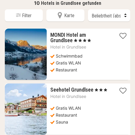
10
Hotels in Grundlsee gefunden
Filter
Karte
MONDI Hotel am
1
Grundlsee
, 4 Sterne
Nacht
Hotel in
Grundlsee
ab
185,45
Schwimmbad
€
Gratis WLAN
Restaurant
1
Seehotel Grundlsee
, 3 Sterne
Nacht
Hotel in
Grundlsee
ab
460,91
Gratis WLAN
€
Restaurant
Sauna