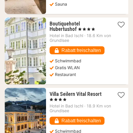
Sauna
Boutiquehotel
1
Hubertushof
, 4 Sterne
Nacht
Hotel in
Bad Ischl
·
18.6 Km von
ab
Grundlsee
249
€
Rabatt freischalten
Schwimmbad
Gratis WLAN
Restaurant
1
Villa Seilern Vital Resort
Nacht
, 4 Sterne
ab
Hotel in
Bad Ischl
·
18.9 Km von
221,72
Grundlsee
€
Rabatt freischalten
Schwimmbad