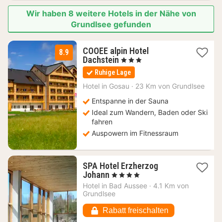
Wir haben 8 weitere Hotels in der Nähe von
Grundlsee gefunden
COOEE alpin Hotel
8.9
1
Dachstein
, 3 Sterne
Nacht
Ruhige Lage
ab
124,20
Hotel in
Gosau
·
23 Km von Grundlsee
€
Entspanne in der Sauna
Ideal zum Wandern, Baden oder Ski
fahren
Auspowern im Fitnessraum
SPA Hotel Erzherzog
1
Johann
, 4 Sterne
Nacht
Hotel in
Bad Aussee
·
4.1 Km von
ab
Grundlsee
161,60
€
Rabatt freischalten