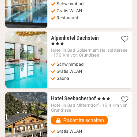
Schwimmbad
Gratis WLAN
Restaurant
1
Alpenhotel Dachstein
Nacht
, 3 Sterne
ab
Hotel in
Bad Goisern am Hallstättersee
250
·
17.6 Km von Grundlsee
€
Schwimmbad
Gratis WLAN
Sauna
1
Hotel Seebacherhof
, 3 Sterne
Nacht
Hotel in
Bad Mitterndorf
·
15.4 Km von
ab
Grundlsee
105
€
Rabatt freischalten
Gratis WLAN