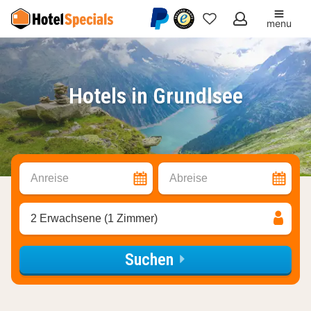
menu
Meine
Favoriten
Hotels in Grundlsee
Anreise
Abreise
2 Erwachsene (1 Zimmer)
Suchen