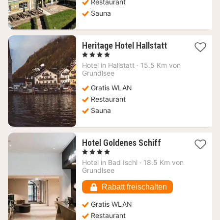
Restaurant
Sauna
1
Heritage Hotel Hallstatt
Nacht
, 4 Sterne
ab
Hotel in
Hallstatt
·
15.5 Km von
216,44
Grundlsee
€
Gratis WLAN
Restaurant
Sauna
1
Hotel Goldenes Schiff
Nacht
, 4 Sterne
ab
Hotel in
Bad Ischl
·
18.5 Km von
220,33
Grundlsee
€
Rabatt freischalten
Gratis WLAN
Restaurant