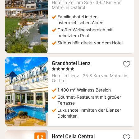
227,20
Hotel in
Zell am See
·
39.2 Km von
Matrei in Osttirol
€
Familienhotel in den
österreichischen Alpen
Großer Wellnessbereich mit
beheiztem Pool
Skibus hält direkt vor dem Hotel
1
Grandhotel Lienz
Nacht
, 5 Sterne
ab
Hotel in
Lienz
·
25.8 Km von Matrei in
403
Osttirol
€
1.400 m² Wellness Bereich
Gourmet-Restaurant mit großer
Terrasse
Luxushotel inmitten der Lienzer
Dolomiten
1
Hotel Cella Central
8.2