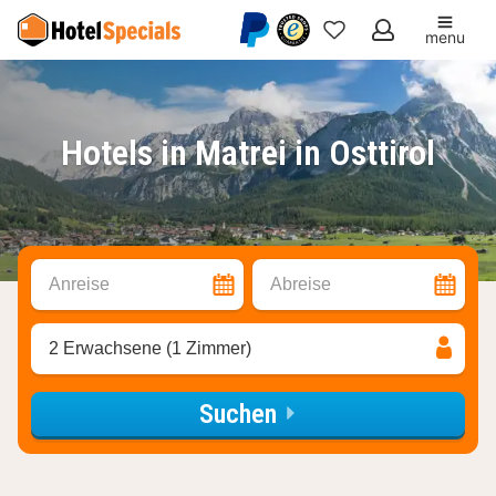
menu
Meine
Favoriten
Hotels in Matrei in Osttirol
Anreise
Abreise
2 Erwachsene (1 Zimmer)
Suchen