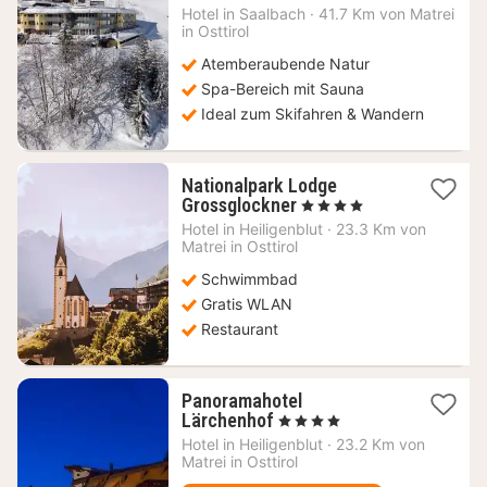
167,20
Hotel in
Saalbach
·
41.7 Km von Matrei
in Osttirol
€
Atemberaubende Natur
Spa-Bereich mit Sauna
Ideal zum Skifahren & Wandern
Nationalpark Lodge
1
Grossglockner
, 4 Sterne
Nacht
Hotel in
Heiligenblut
·
23.3 Km von
ab
Matrei in Osttirol
178,75
Schwimmbad
€
Gratis WLAN
Restaurant
Panoramahotel
1
Lärchenhof
, 4 Sterne
Nacht
Hotel in
Heiligenblut
·
23.2 Km von
ab
Matrei in Osttirol
230,48