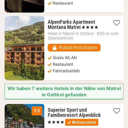
Restaurant
AlpenParks Apartment
1
Montana Matrei
, 4 Sterne
Nacht
Hotel in
Matrei in Osttirol
·
650 m vom
ab
Stadtzentrum
155,80
€
Rabatt freischalten
Gratis WLAN
Restaurant
Fahrradverleih
Wir haben 7 weitere Hotels in der Nähe von Matrei
in Osttirol gefunden
Superior Sport und
9.0
2
Familienresort Alpenblick
Nächte
, 4 Sterne
Wellnesshotel
ab