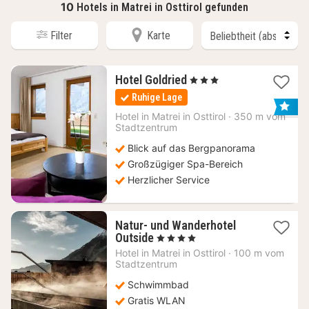
10
Hotels in Matrei in Osttirol gefunden
Filter
Karte
1
Hotel Goldried
, 3 Sterne
Nacht
Ruhige Lage
ab
164
Hotel in
Matrei in Osttirol
·
350 m vom
Stadtzentrum
€
Blick auf das Bergpanorama
Großzügiger Spa-Bereich
Herzlicher Service
Natur- und Wanderhotel
1
Outside
, 4 Sterne
Nacht
Hotel in
Matrei in Osttirol
·
100 m vom
ab
Stadtzentrum
240,30
Schwimmbad
€
Gratis WLAN