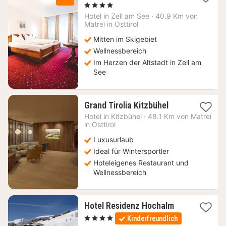
Nacht
, 4 Sterne
ab
Hotel in
Zell am See
·
40.9 Km von
117
Matrei in Osttirol
€
Mitten im Skigebiet
Wellnessbereich
Im Herzen der Altstadt in Zell am
See
1
Grand Tirolia Kitzbühel
Nacht
Hotel in
Kitzbühel
·
48.1 Km von Matrei
ab
in Osttirol
278,10
Luxusurlaub
€
Ideal für Wintersportler
Hoteleigenes Restaurant und
Wellnessbereich
1
Hotel Residenz Hochalm
Nacht
, 4 Sterne
Kinderfreundlich
ab