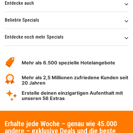
Entdecke auch
Beliebte Specials
Entdecke noch mehr Specials
Über
Hotelspecials
Mehr als 6.500 spezielle Hotelangebote
Mehr als 2,5 Millionen zufriedene Kunden seit
20 Jahren
Erstelle deinen einzigartigen Aufenthalt mit
unseren 56 Extras
Erhalte jede Woche – genau wie 45.000
andere – exklusive Deals und die beste