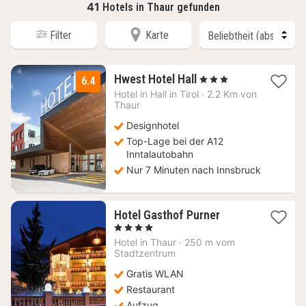
41
Hotels in Thaur gefunden
Filter
Karte
1
Hwest Hotel Hall
, 3 Sterne
6.4
Nacht
Hotel in
Hall in Tirol
·
2.2 Km von
ab
Thaur
89
Designhotel
€
Top-Lage bei der A12
Inntalautobahn
Nur 7 Minuten nach Innsbruck
1
Hotel Gasthof Purner
Nacht
, 4 Sterne
ab
Hotel in
Thaur
·
250 m vom
166,50
Stadtzentrum
€
Gratis WLAN
Restaurant
Aufzug