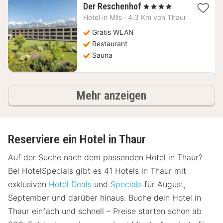
1
Der Reschenhof
, 4 Sterne
Nacht
Hotel in
Mils
·
4.3 Km von Thaur
ab
94,10
Gratis WLAN
€
Restaurant
Sauna
Hotels
Mehr anzeigen
Reserviere ein Hotel in Thaur
Auf der Suche nach dem passenden Hotel in Thaur?
Bei HotelSpecials gibt es 41 Hotels in Thaur mit
exklusiven
Hotel Deals
und
Specials
für August,
September und darüber hinaus. Buche dein Hotel in
Thaur einfach und schnell – Preise starten schon ab