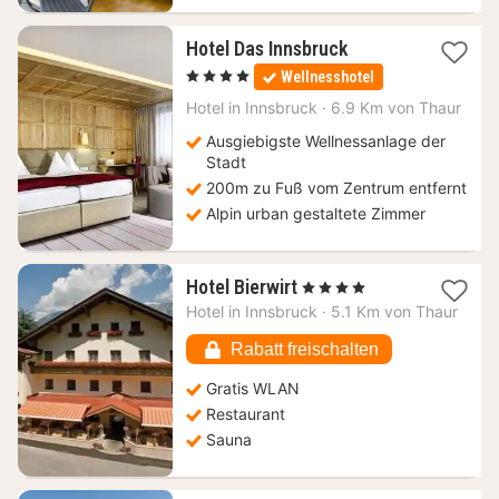
2
Hotel Das Innsbruck
Nächte
, 4 Sterne
Wellnesshotel
ab
202,50
Hotel in
Innsbruck
·
6.9 Km von Thaur
€
Ausgiebigste Wellnessanlage der
Stadt
200m zu Fuß vom Zentrum entfernt
Alpin urban gestaltete Zimmer
1
Hotel Bierwirt
, 4 Sterne
Nacht
Hotel in
Innsbruck
·
5.1 Km von Thaur
ab
115,36
Rabatt freischalten
€
Gratis WLAN
Restaurant
Sauna