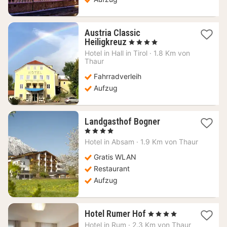
Austria Classic
1
Heiligkreuz
, 4 Sterne
Nacht
Hotel in
Hall in Tirol
·
1.8 Km von
ab
Thaur
110,89
Fahrradverleih
€
Aufzug
1
Landgasthof Bogner
Nacht
, 4 Sterne
ab
Hotel in
Absam
·
1.9 Km von Thaur
214,12
€
Gratis WLAN
Restaurant
Aufzug
1
Hotel Rumer Hof
, 4 Sterne
Nacht
Hotel in
Rum
·
2.3 Km von Thaur