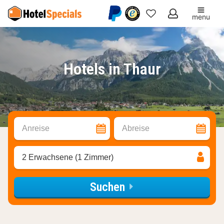
menu
Meine
Favoriten
Hotels in Thaur
Anreise
Abreise
2 Erwachsene (1 Zimmer)
Suchen