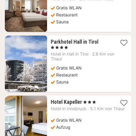
ab
109,09
Gratis WLAN
€
Restaurant
Sauna
1
Parkhotel Hall in Tirol
Nacht
, 4 Sterne
ab
Hotel in
Hall in Tirol
·
2.8 Km von
118,70
Thaur
€
Gratis WLAN
Restaurant
Sauna
1
Hotel Kapeller
, 3 Sterne
Nacht
Hotel in
Innsbruck
·
5.1 Km von Thaur
ab
111,82
Gratis WLAN
€
Aufzug