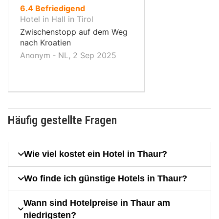
von
6.4
Befriedigend
10,
Hotel in Hall in Tirol
Zwischenstopp auf dem Weg
nach Kroatien
Anonym ‐ NL, 2 Sep 2025
Häufig gestellte Fragen
Wie viel kostet ein Hotel in Thaur?
Wo finde ich günstige Hotels in Thaur?
Wann sind Hotelpreise in Thaur am
niedrigsten?