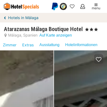
menu
Meine
Hotels in Málaga
Favoriten
Atarazanas Málaga Boutique Hotel
, 3 Sterne
Málaga
Spanien
Auf Karte anzeigen
Zimmer
Extras
Ausstattung
Hotelinformationen