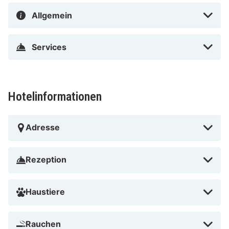
Hotel im Boutique-Stil ist 0,5 km von Museo Carmen
Allgemein
Thyssen und 2,7 km von Kathedrale von Málaga
entfernt.
Services
Hafen von Málaga in der Nähe
Hotelinformationen
Adresse
Rezeption
Haustiere
Rauchen