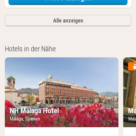
Alle anzeigen
Hotels in der Nähe
NH Málaga Hotel
Ma
Málaga, Spanien
Mál