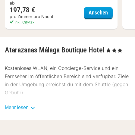
ab
197,78 €
NH Málaga H
Ansehen
pro Zimmer pro Nacht
Inkl. Citytax
Atarazanas Málaga Boutique Hotel
, 3 Sterne
Kostenloses WLAN, ein Concierge-Service und ein
Fernseher im öffentlichen Bereich sind verfügbar. Ziele
in der Umgebung erreichst du mit dem Shuttle (gegen
Gebühr).
Es wird täglich ein kostenloser Empfang angeboten.
Mehr lesen
Lass deinen Tag bei einem Drink an der Bar/Lounge
ausklingen. Ein kontinentales Frühstück wird unter der
Woche von 07:30 Uhr bis 10:30 Uhr und am