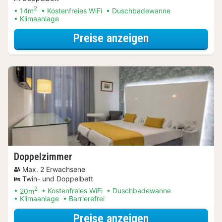
2
14m
Kostenfreies WiFi
Duschbadewanne
Klimaanlage
für Wellnessres
Preise anzeigen
Doppelzimmer
Max. 2 Erwachsene
Twin- und Doppelbett
2
20m
Kostenfreies WiFi
Duschbadewanne
Klimaanlage
Barrierefrei
für Wellnessres
Preise anzeigen