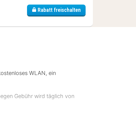
amp
Rabatt freischalten
 kostenloses WLAN, ein
Gegen Gebühr wird täglich von
eutschland. Diese Unterkunft erhielt