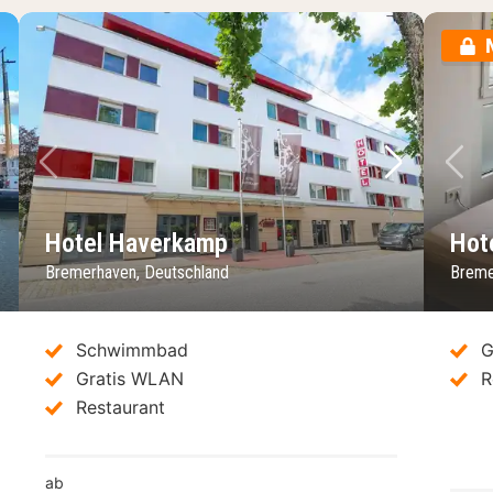
chstes Bild
Vorheriges Bild
Nächstes 
Vo
Hotel Haverkamp
Hot
Bremerhaven, Deutschland
Breme
Schwimmbad
G
Gratis WLAN
R
Restaurant
ab