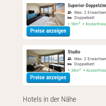
Superior-Doppelzi
Max. 2 Erwachse
Doppelbett
2
18m
Kostenfreie
für Superior-Dop
Preise anzeigen
Studio
Max. 2 Erwachse
Doppelbett
2
38m
Kostenfrei
für Studio
Preise anzeigen
Hotels in der Nähe