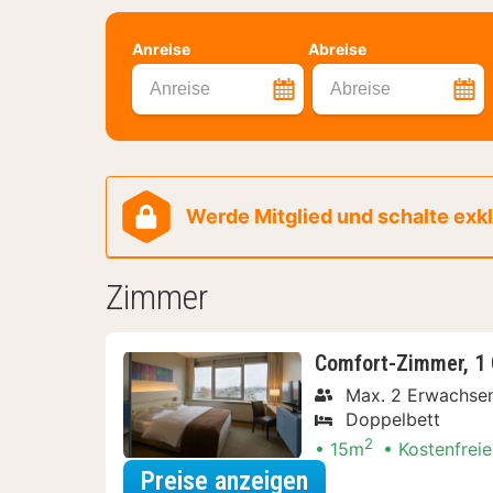
Anreise
Abreise
Anreise
Abreise
Werde Mitglied und schalte exklu
Zimmer
Comfort-Zimmer, 1
Max. 2 Erwachse
Doppelbett
2
15m
Kostenfreie
für Comfort-Zimm
Preise anzeigen