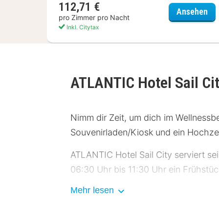
112,71 €
THE
Ansehen
pro Zimmer pro Nacht
Inkl. Citytax
ATLANTIC Hotel Sail Ci
Nimm dir Zeit, um dich im Wellnessb
Souvenirladen/Kiosk und ein Hochzei
ATLANTIC Hotel Sail City serviert s
06:30 Uhr bis 11:30 Uhr ein Frühstü
Mehr lesen
Die Hotelstars Union vergibt offiziel
4 Sterne.