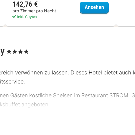
142,76 €
 LIBERTY Hotel Bremerhaven, BW Signature Collection
Hotel Haverk
Ansehen
pro Zimmer pro Nacht
Inkl. Citytax
ty
, 4 Sterne
ereich verwöhnen zu lassen. Dieses Hotel bietet auch
tsservice.
einen Gästen köstliche Speisen im Restaurant STROM. 
cksbuffet angeboten.
l Sternebeurteilungen für Unterkünfte in diesem Land: D