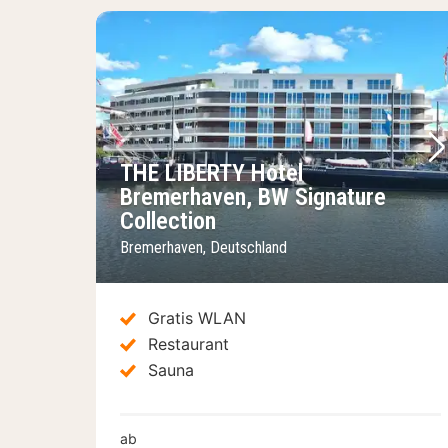
Vorheriges Bild
Nä
THE LIBERTY Hotel
Bremerhaven, BW Signature
Collection
Bremerhaven, Deutschland
Gratis WLAN
Restaurant
Sauna
ab