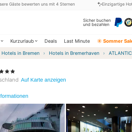
sere Gäste bewerten uns mit 4 Sternen
Einzigartige Ho
Sicher buchen
und bezahlen
Kurzurlaub
Deals
Last Minute
☀️ Sommer Sal
Hotels in Bremen
Hotels in Bremerhaven
ATLANTIC 
Sterne
schland
Auf Karte anzeigen
nformationen