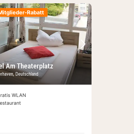
Mitglieder-Rabatt
Bild
rheriges Bild
Nächstes Bild
el Am Theaterplatz
rhaven, Deutschland
ratis WLAN
estaurant