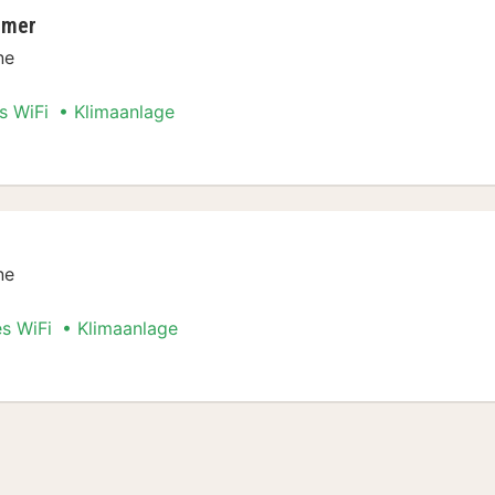
mmer
ne
s WiFi
Klimaanlage
pelzimmer
ne
es WiFi
Klimaanlage