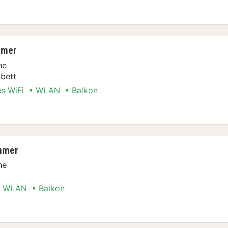
Stadt Special
mmer
ne
bett
es WiFi
WLAN
Balkon
Stadt Special
mmer
ne
WLAN
Balkon
Stadt Special