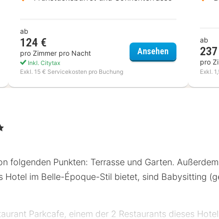
ab
124 €
ab
237
Landgasthof 
Ansehen
pro Zimmer pro Nacht
ison Messmer
pro Z
Inkl. Citytax
Exkl. 15 € Servicekosten pro Buchung
Exkl. 1
on folgenden Punkten: Terrasse und Garten. Außerde
es Hotel im Belle-Époque-Stil bietet, sind Babysitting 
taurant Parkcafe, einem der 2 Restaurants dieses Hote