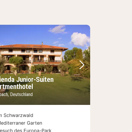
Bild
rheriges Bild
Nächstes Bild
ienda Junior-Suiten
rtmenthotel
bach, Deutschland
m Schwarzwald
editerraner Garten
esuch des Europa-Park