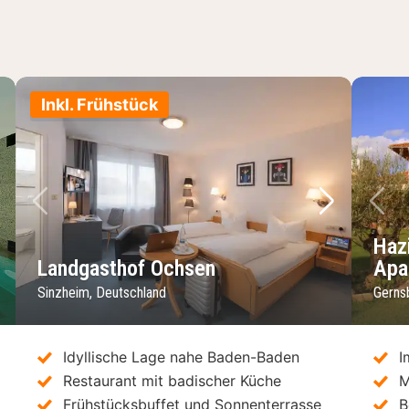
Inkl. Frühstück
chstes Bild
Vorheriges Bild
Nächstes 
Vo
Haz
Landgasthof Ochsen
Apa
Sinzheim, Deutschland
Gerns
Idyllische Lage nahe Baden-Baden
I
Restaurant mit badischer Küche
M
Frühstücksbuffet und Sonnenterrasse
B