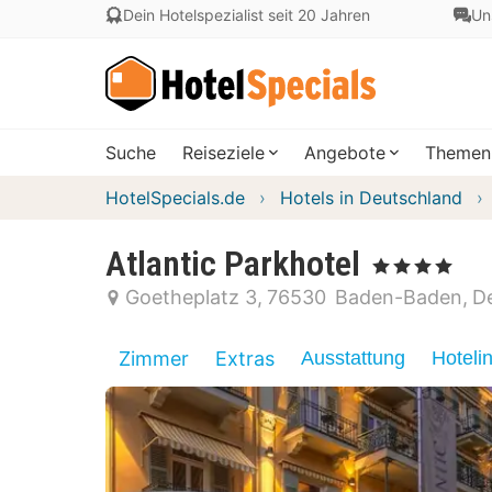
Dein Hotelspezialist seit 20 Jahren
Un
Suche
Reiseziele
Angebote
Themen
HotelSpecials.de
Hotels in Deutschland
Atlantic Parkhotel
, 4 Sterne
Goetheplatz 3
76530
Baden-Baden
D
Zimmer
Extras
Ausstattung
Hoteli