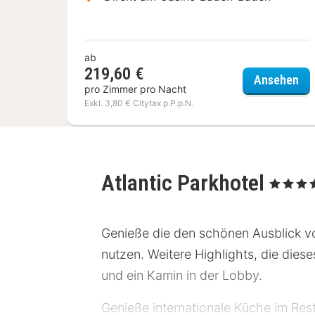
ab
219,60 €
Ma
Ansehen
pro Zimmer pro Nacht
Exkl. 3,80 € Citytax p.P.p.N.
Atlantic Parkhotel
, 4 Sterne
Genieße die den schönen Ausblick v
nutzen. Weitere Highlights, die dies
und ein Kamin in der Lobby.
Genieße internationale Küche im Res