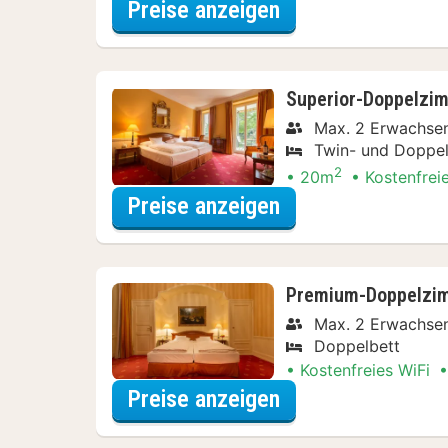
für Entdecke die 
Preise anzeigen
Superior-Doppelzi
Max. 2 Erwachse
Twin- und Doppel
2
20m
Kostenfrei
für Entdecke die 
Preise anzeigen
Premium-Doppelzi
Max. 2 Erwachse
Doppelbett
Kostenfreies WiFi
für Entdecke die 
Preise anzeigen