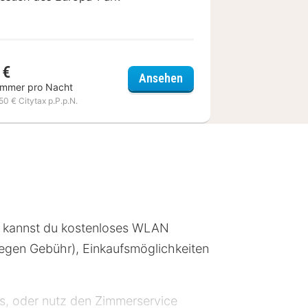
 €
Ochsen
Hazienda Junior-Suiten 
Ansehen
immer pro Nacht
,50 € Citytax p.P.p.N.
m kannst du kostenloses WLAN
(gegen Gebühr), Einkaufsmöglichkeiten
ls, oder nutz den Zimmerservice