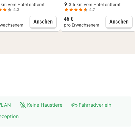
otor.
 km vom Hotel entfernt
3.5 km vom Hotel entfernt
4.2
4.7
46 €
rkshop zur Herstellung belgischer Waffeln mit Bierverkostu
Choco-Story Brügge: Eintrittskarte +
Br
Ansehen
Ansehen
rwachsenem
pro Erwachsenem
 WLAN
Keine Haustiere
Fahrradverleih
ezeption