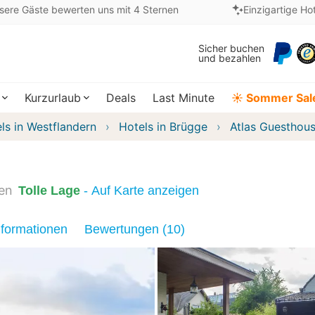
sere Gäste bewerten uns mit 4 Sternen
Einzigartige Ho
Sicher buchen
und bezahlen
Kurzurlaub
Deals
Last Minute
☀️ Sommer Sal
ls in Westflandern
Hotels in Brügge
Atlas Guesthou
ien
Tolle Lage
- Auf Karte anzeigen
nformationen
Bewertungen (10)