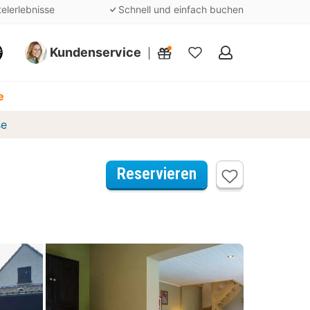
telerlebnisse
Schnell und einfach buchen
Kundenservice
Meine
Favoriten
e
se
Reservieren