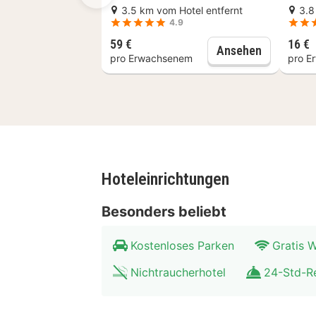
erforschen Sie das Gebiet mit dem M
3.5 km vom Hotel entfernt
3.8
4.9
59 €
16 €
Brügge: Wo
Ansehen
pro Erwachsenem
pro E
Hoteleinrichtungen
Besonders beliebt
Kostenloses Parken
Gratis
Nichtraucherhotel
24-Std-R