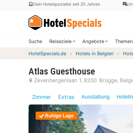
Dein Hotelspezialist seit 20 Jahren
Un
Suche
Reiseziele
Angebote
Themen
HotelSpecials.de
Hotels in Belgien
Hote
Atlas Guesthouse
Zevenbergenlaan 1
8200
Brügge
Belg
Zimmer
Extras
Ausstattung
Hoteli
Ruhige Lage