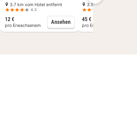
3.7 km vom Hotel entfernt
3.5 km vom Hotel entfer
4.3
5
12 €
45 €
ng
 Audioguide
ügge: Kurs zur Herstellung von Schokoladentrüffeln
Pommes-Museum Brügge
Ansehen
Ans
pro Erwachsenem
pro Erwachsenem