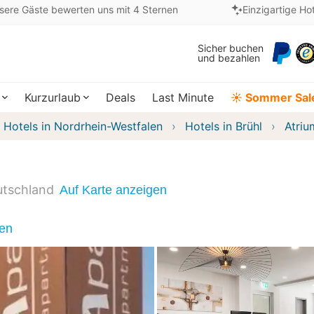
sere Gäste bewerten uns mit 4 Sternen
Einzigartige Ho
Sicher buchen
und bezahlen
Kurzurlaub
Deals
Last Minute
☀️ Sommer Sal
Hotels in Nordrhein-Westfalen
Hotels in Brühl
Atriu
tschland
Auf Karte anzeigen
nen