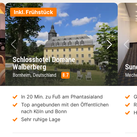
Inkl. Frühstück
chstes Bild
Vorheriges Bild
Nächstes 
Vo
Schlosshotel Domäne
Walberberg
Sun
Bornheim, Deutschland
8.7
Meche
In 20 Min. zu Fuß am Phantasialand
G
Top angebunden mit den Öffentlichen
R
nach Köln und Bonn
H
Sehr ruhige Lage