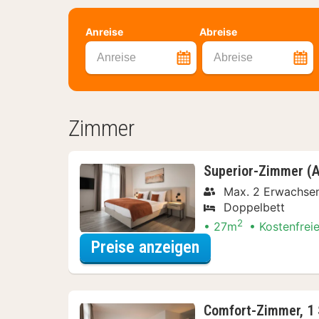
Anreise
Abreise
Anreise
Abreise
Zimmer
Superior-Zimmer (A
Max. 2 Erwachse
Doppelbett
2
27m
Kostenfrei
für Superior-Zimm
Preise anzeigen
Comfort-Zimmer, 1