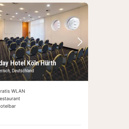
Bild
rheriges Bild
Nächstes Bild
day Hotel Köln Hürth
rnich, Deutschland
ratis WLAN
estaurant
otelbar