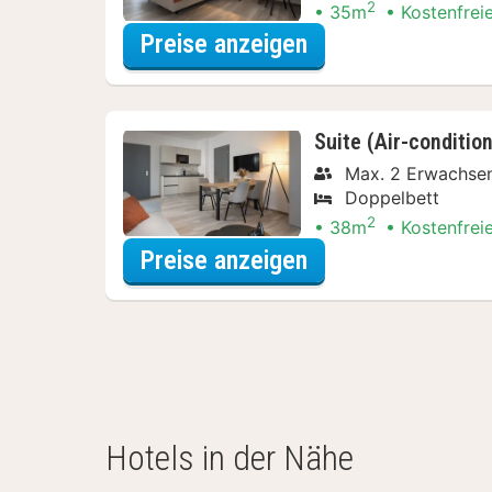
2
35m
Kostenfrei
für Superior-Zimme
Preise anzeigen
Suite (Air-conditio
Max. 2 Erwachse
Doppelbett
2
38m
Kostenfrei
für Suite (Air-con
Preise anzeigen
Hotels in der Nähe