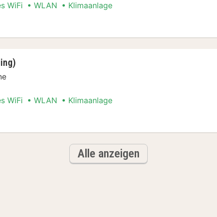
es WiFi
WLAN
Klimaanlage
r (for 3, air-conditioning)
ning)
ne
es WiFi
WLAN
Klimaanlage
ditioning)
Alle anzeigen