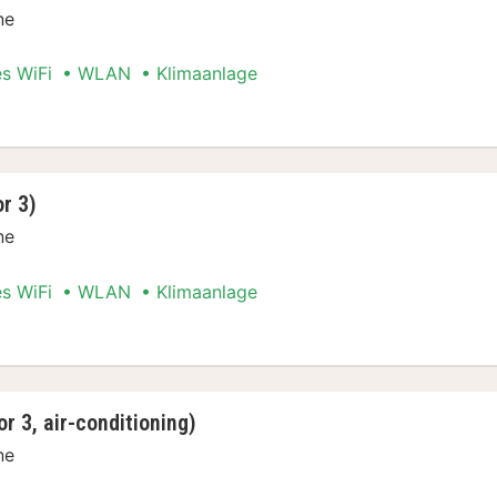
ne
es WiFi
WLAN
Klimaanlage
er, 1 Schlafzimmer
r 3)
ne
es WiFi
WLAN
Klimaanlage
er (for 3)
r 3, air-conditioning)
ne