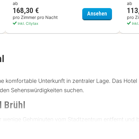
ab
ab
168,30 €
113
stehaus Balthasar Neumann
Schlosshotel
Ansehen
pro Zimmer pro Nacht
pro Z
Inkl. Citytax
Inkl
hl
ne komfortable Unterkunft in zentraler Lage. Das Hotel i
den Sehenswürdigkeiten suchen.
l Brühl
nur wenige Gehminuten vom Stadtzentrum entfernt und 
ptbahnhof ist leicht erreichbar, und die Bushaltestelle 
n zur Verfügung. Zu den nahe gelegenen Sehenswürdig