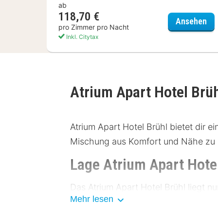
ab
118,70 €
Gä
Ansehen
pro Zimmer pro Nacht
Inkl. Citytax
Atrium Apart Hotel Brü
Atrium Apart Hotel Brühl bietet dir ei
Mischung aus Komfort und Nähe zu 
Lage Atrium Apart Hote
Das Atrium Apart Hotel Brühl liegt 
Mehr lesen
an öffentliche Verkehrsmittel. Der Hau
Autofahrer stehen Parkmöglichkeite