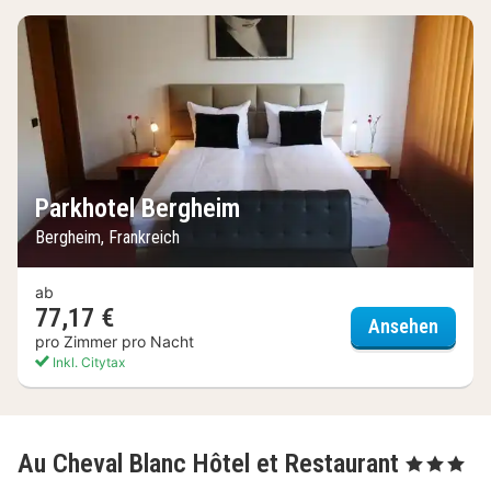
Parkhotel Bergheim
Bergheim, Frankreich
ab
77,17 €
Parkho
Ansehen
pro Zimmer pro Nacht
Inkl. Citytax
Au Cheval Blanc Hôtel et Restaurant
, 3 Sterne