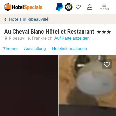
menu
Meine
Hotels in Ribeauvillé
Favoriten
Au Cheval Blanc Hôtel et Restaurant
, 3 Sterne
Ribeauvillé
Frankreich
Auf Karte anzeigen
Zimmer
Ausstattung
Hotelinformationen