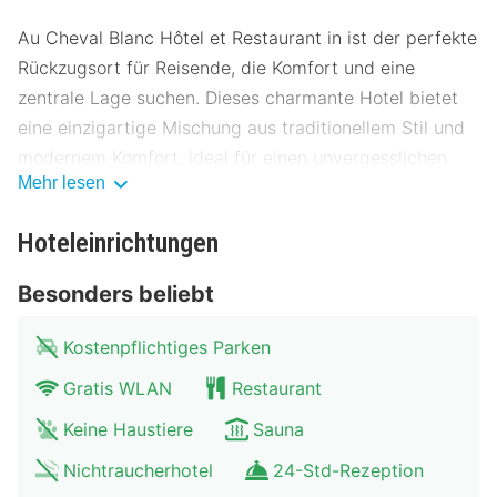
Au Cheval Blanc Hôtel et Restaurant in ist der perfekte
Rückzugsort für Reisende, die Komfort und eine
zentrale Lage suchen. Dieses charmante Hotel bietet
eine einzigartige Mischung aus traditionellem Stil und
modernem Komfort, ideal für einen unvergesslichen
Mehr lesen
Aufenthalt.
Lage des Au Cheval Blanc Hôtel et
Hoteleinrichtungen
Restaurant
Besonders beliebt
Das Au Cheval Blanc Hôtel et Restaurant liegt nur
wenige Schritte vom Stadtzentrum entfernt, was es zu
Kostenpflichtiges Parken
einem idealen Ausgangspunkt für Erkundungen macht.
Gratis WLAN
Restaurant
In der Nähe befinden sich zahlreiche
Sehenswürdigkeiten, darunter Museen und historische
Keine Haustiere
Sauna
Stätten. Die Umgebung bietet eine gute Anbindung an
Nichtraucherhotel
24-Std-Rezeption
öffentliche Verkehrsmittel wie Busse und Züge, und