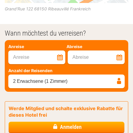
Grand'Rue 122
68150
Ribeauvillé
Frankreich
Wann möchtest du verreisen?
Anreise
Abreise
Anreise
Abreise
Anzahl der Reisenden
2 Erwachsene (1 Zimmer)
Werde Mitglied und schalte exklusive Rabatte für
dieses Hotel frei
Anmelden