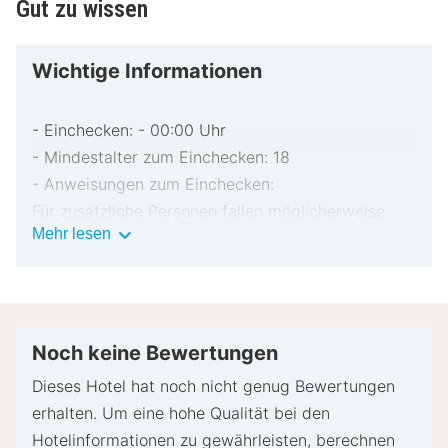
Gut zu wissen
Wichtige Informationen
- Einchecken: - 00:00 Uhr
- Mindestalter zum Einchecken: 18
- Anweisungen zum Einchecken:
Für zusätzliche Personen fallen möglicherweise
Wichtige
Mehr lesen
Gebühren an, die abhängig von den Bestimmungen
Informationen
der Unterkunft variieren können.
Beim Check-in werden ggf. ein Lichtbildausweis
und eine Kreditkarte, Debitkarte oder Kaution in
bar für unvorhergesehene Aufwendungen verlangt.
Noch keine Bewertungen
Je nach Verfügbarkeit beim Check-in wird
Dieses Hotel hat noch nicht genug Bewertungen
versucht, Sonderwünschen entgegenzukommen,
erhalten. Um eine hohe Qualität bei den
sie können jedoch nicht garantiert werden.
Hotelinformationen zu gewährleisten, berechnen