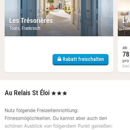
Les Trésorières
L'
Tours, Frankreich
Tour
ab
78
Rabatt freischalten
pro
Exkl
Au Relais St Éloi
, 3 Sterne
Nutz folgende Freizeiteinrichtung:
Fitnessmöglichkeiten. Du kannst aber auch den
schönen Ausblick von folgendem Punkt genießen: