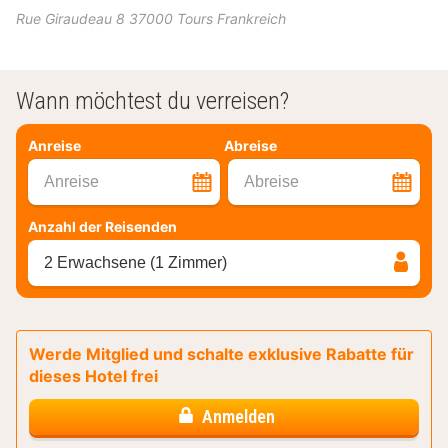
Rue Giraudeau 8
37000
Tours
Frankreich
Wann möchtest du verreisen?
Anreise
Abreise
Anreise
Abreise
Anzahl der Reisenden
2 Erwachsene (1 Zimmer)
Werde Mitglied und schalte exklusive Rabatte für
dieses Hotel frei
Anmelden