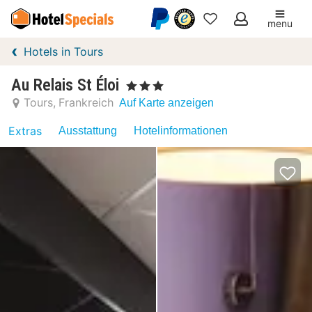
menu
Meine
Hotels in Tours
Favoriten
Au Relais St Éloi
, 3 Sterne
Tours
Frankreich
Auf Karte anzeigen
Extras
Ausstattung
Hotelinformationen