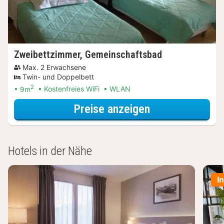
Zweibettzimmer, Gemeinschaftsbad
Max. 2 Erwachsene
Twin- und Doppelbett
2
9m
Kostenfreies WiFi
WLAN
für Beauty Spec
Preise anzeigen
Hotels in der Nähe
I