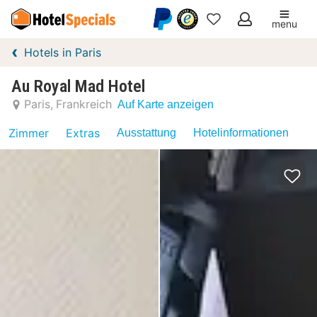
menu
Meine
Hotels in Paris
Favoriten
Au Royal Mad Hotel
Paris
Frankreich
Auf Karte anzeigen
Zimmer
Extras
Ausstattung
Hotelinformationen