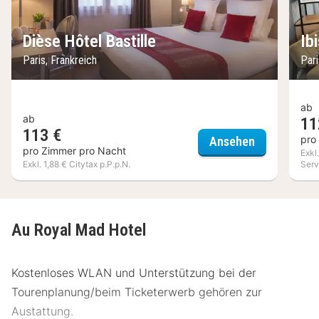
Dièse Hôtel Bastille
Ib
Paris, Frankreich
Pari
ab
ab
11
113 €
Dièse Hôtel 
pro
Ansehen
pro Zimmer pro Nacht
Exkl
Exkl. 1,88 € Citytax p.P.p.N.
Serv
Au Royal Mad Hotel
Kostenloses WLAN und Unterstützung bei der
Tourenplanung/beim Ticketerwerb gehören zur
Austattung.