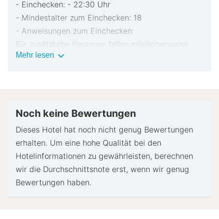
- Einchecken: - 22:30 Uhr
- Mindestalter zum Einchecken: 18
- Anweisungen zum Einchecken:
Für zusätzliche Personen fallen möglicherweise
Wichtige
Mehr lesen
Gebühren an, die abhängig von den Bestimmungen
Informationen
der Unterkunft variieren können.
Beim Check-in werden ggf. ein Lichtbildausweis
und eine Kreditkarte, Debitkarte oder Kaution in
bar für unvorhergesehene Aufwendungen verlangt.
Noch keine Bewertungen
Je nach Verfügbarkeit beim Check-in wird
Dieses Hotel hat noch nicht genug Bewertungen
versucht, Sonderwünschen entgegenzukommen,
erhalten. Um eine hohe Qualität bei den
sie können jedoch nicht garantiert werden.
Hotelinformationen zu gewährleisten, berechnen
Eventuell fallen zusätzliche Gebühren an.
wir die Durchschnittsnote erst, wenn wir genug
Diese Unterkunft akzeptiert Kreditkarten; Bargeld
Bewertungen haben.
wird nicht akzeptiert.
Zu den Sicherheitsvorrichtungen dieser Unterkunft
gehören ein Feuerlöscher, ein Rauchmelder und ein