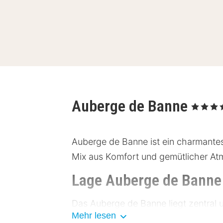
Auberge de Banne
, 4 Sterne
Auberge de Banne ist ein charmantes 
Mix aus Komfort und gemütlicher At
Lage Auberge de Banne
Das Auberge de Banne liegt zentral u
Mehr lesen
Vielzahl an kulturellen Sehenswürdig