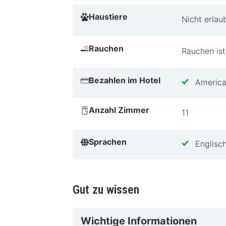
Perfekt für Paare, die einen romant
Haustiere
Umgebung. Ein idealer Ort für eine
Nicht erlau
erkunden. Genieße die Eleganz und 
Rauchen
heute und erlebe alles, was das Aub
Rauchen ist
Bezahlen im Hotel
America
Anzahl Zimmer
11
Sprachen
Englisc
Gut zu wissen
Wichtige Informationen