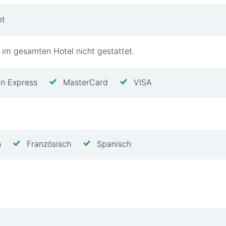
ischen Kurzurlaub suchen, bietet das Auberge de Bann
n erholsamen Wellness-Retreat oder um die nahegele
bt
den Komfort, ohne das Budget zu sprengen. Warum wa
erge de Banne zu bieten hat!
 im gesamten Hotel nicht gestattet.
n Express
MasterCard
VISA
h
Französisch
Spanisch