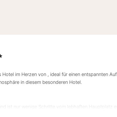
Hotel im Herzen von , ideal für einen entspannten Auf
mosphäre in diesem besonderen Hotel.
nd ist nur wenige Schritte vom lebhaften Hauptplatz e
keiten und Museen, die zu Fuß erreichbar sind. Öffentl