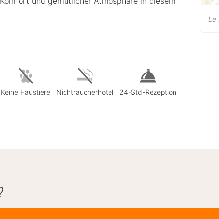
s Komfort und gemütlicher Atmosphäre in diesem
Le 
Keine Haustiere
Nichtraucherhotel
24-Std-Rezeption
?