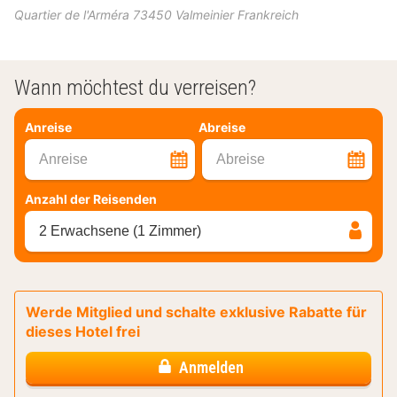
Quartier de l'Arméra
73450
Valmeinier
Frankreich
Wann möchtest du verreisen?
Anreise
Abreise
Anreise
Abreise
Anzahl der Reisenden
2 Erwachsene (1 Zimmer)
Werde Mitglied und schalte exklusive Rabatte für
dieses Hotel frei
Anmelden