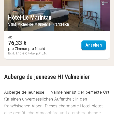
Hôtel Le Marintan
Saint-Michel-de-Maurienne, Frankreich
ab
76,33 €
Hôtel 
Ansehen
pro Zimmer pro Nacht
Exkl. 1,40 € Citytax p.P.p.N.
Auberge de jeunesse HI Valmeinier
Auberge de jeunesse HI Valmeinier ist der perfekte Ort
für einen unvergesslichen Aufenthalt in den
französischen Alpen. Dieses charmante Hotel bietet
eine gemütliche Atmosphäre und atemberaubende