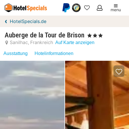
menu
Meine
HotelSpecials.de
Favoriten
Auberge de la Tour de Brison
, 3 Sterne
Sanilhac
Frankreich
Auf Karte anzeigen
Ausstattung
Hotelinformationen