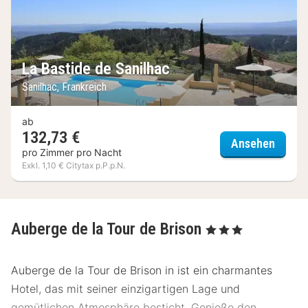
La Bastide de Sanilhac
Sanilhac, Frankreich
ab
132,73 €
La Bas
Ansehen
pro Zimmer pro Nacht
Exkl. 1,10 € Citytax p.P.p.N.
Auberge de la Tour de Brison
, 3 Sterne
Auberge de la Tour de Brison in ist ein charmantes
Hotel, das mit seiner einzigartigen Lage und
gemütlichen Atmosphäre besticht. Genieße den