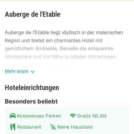
Auberge de l'Etable
Auberge de l'Etable liegt idyllisch in der malerischen
Region und bietet ein charmantes Hotel mit
gemütlichem Ambiente. Genieße die entspannte
Atmosphäre und die Nähe zu lokalen Attraktionen.
Lage Auberge de l'Etable
Mehr lesen
Das Auberge de l'Etable befindet sich in einer ruhigen
Hoteleinrichtungen
Gegend, nur wenige Schritte vom Stadtzentrum
entfernt. Die zentrale Lage macht es einfach, die
Besonders beliebt
Umgebung zu erkunden. Nur 200 Meter entfernt
findest du das faszinierende Museum der Region. Ein
Kostenloses Parken
Gratis WLAN
kurzer Spaziergang von 500 Metern führt dich zur
Restaurant
Keine Haustiere
historischen Hauptplatz, wo du die lokale Kultur