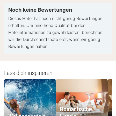
und eine Kreditkarte, Debitkarte oder Kaution in
bar für unvorhergesehene Aufwendungen verlangt.
Noch keine Bewertungen
Je nach Verfügbarkeit beim Check-in wird
Dieses Hotel hat noch nicht genug Bewertungen
versucht, Sonderwünschen entgegenzukommen,
erhalten. Um eine hohe Qualität bei den
sie können jedoch nicht garantiert werden.
Hotelinformationen zu gewährleisten, berechnen
Eventuell fallen zusätzliche Gebühren an.
wir die Durchschnittsnote erst, wenn wir genug
Diese Unterkunft akzeptiert Kreditkarten; Bargeld
Bewertungen haben.
wird nicht akzeptiert.
- Spezielle Anweisungen:
Die Unterkunft besitzt keine Rezeption. Von der
Lass dich inspirieren
Unterkunft zur Verfügung gestellte Informationen
werden ggf. mit automatischen Übersetzungstools
übersetzt.
- Kasse: 11:00
- Zuschläge:
Romantische
Du wirst gebeten, die folgenden Gebühren direkt