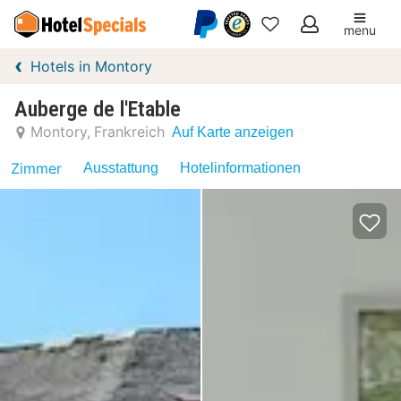
menu
Meine
Hotels in Montory
Favoriten
Auberge de l'Etable
Montory
Frankreich
Auf Karte anzeigen
Zimmer
Ausstattung
Hotelinformationen