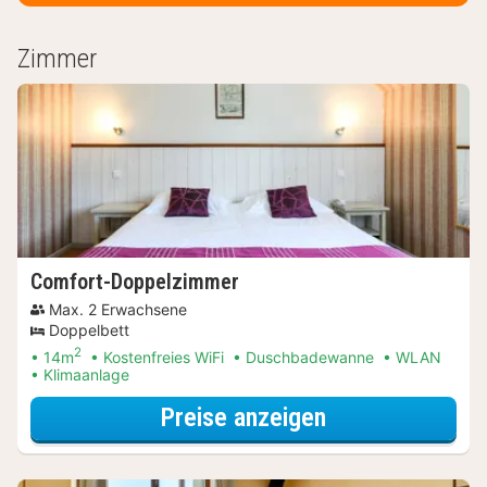
Zimmer
Comfort-Doppelzimmer
Max. 2 Erwachsene
Doppelbett
2
14m
Kostenfreies WiFi
Duschbadewanne
WLAN
Klimaanlage
für Comfort-D
Preise anzeigen