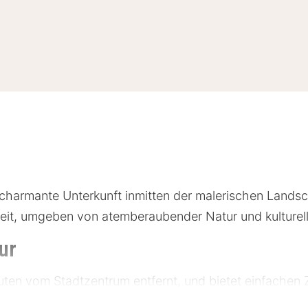
harmante Unterkunft inmitten der malerischen Landscha
zeit, umgeben von atemberaubender Natur und kulturell
ur
nuten vom Stadtzentrum entfernt, und bietet einfachen
inden sich zahlreiche Museen und historische Stätten,