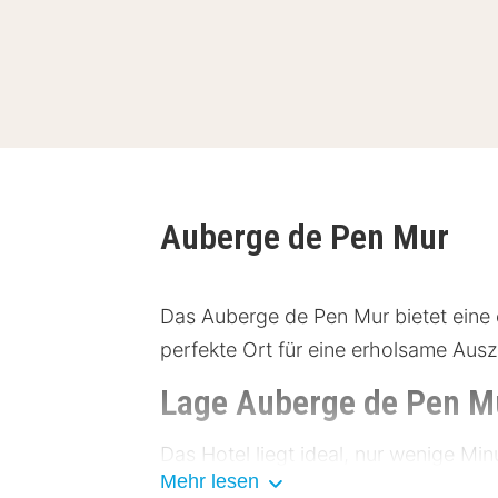
Auberge de Pen Mur
Das Auberge de Pen Mur bietet eine c
perfekte Ort für eine erholsame Aus
Lage Auberge de Pen M
Das Hotel liegt ideal, nur wenige Mi
Mehr lesen
Sehenswürdigkeiten. In der Nähe bef