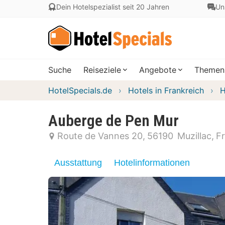
Dein Hotelspezialist seit 20 Jahren
Un
Suche
Reiseziele
Angebote
Themen
HotelSpecials.de
Hotels in Frankreich
H
Auberge de Pen Mur
Route de Vannes 20
56190
Muzillac
F
Ausstattung
Hotelinformationen