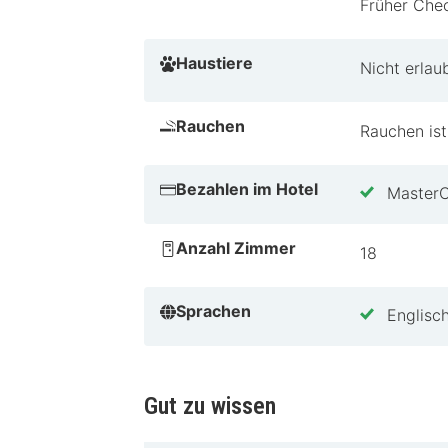
Früher Chec
Tipps von HotelSpezial
Für Paare, die eine romantische Aus
Haustiere
Nicht erlau
Umgebung bieten die perfekte Kulis
erlebe alles, was das Auberge de Pen
Rauchen
Rauchen ist
Bezahlen im Hotel
Master
Anzahl Zimmer
18
Sprachen
Englisc
Gut zu wissen