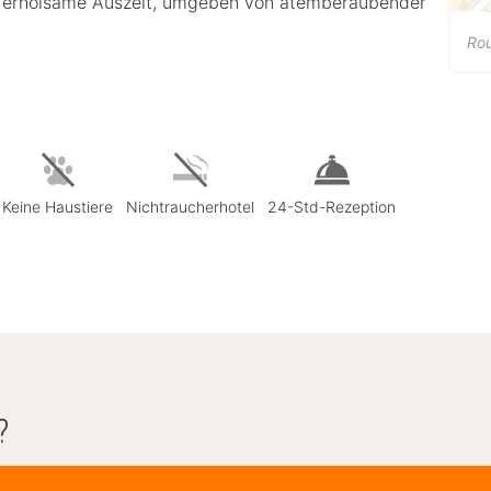
ine erholsame Auszeit, umgeben von atemberaubender
Ro
Keine Haustiere
Nichtraucherhotel
24-Std-Rezeption
?