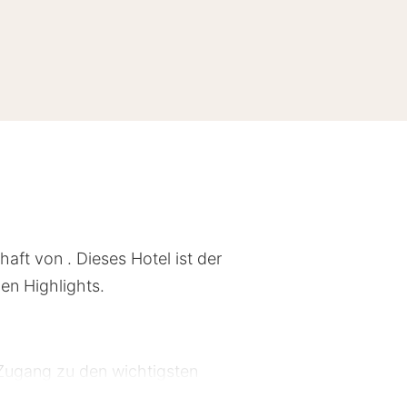
ft von . Dieses Hotel ist der
en Highlights.
 Zugang zu den wichtigsten
 die einen Besuch wert sind. Die