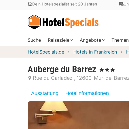
Dein Hotelspezialist seit 20 Jahren
Un
Suche
Reiseziele
Angebote
Themen
HotelSpecials.de
Hotels in Frankreich
H
Auberge du Barrez
, 3 Sterne
Rue du Carladez
12600
Mur-de-Barre
Ausstattung
Hotelinformationen