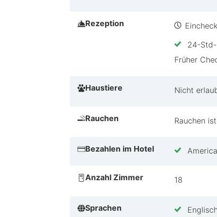
Vielfältige Einrichtungen für je
Nahegelegene kulturelle Attrakt
Rezeption
Eincheck
Tipps von HotelSpecial
24-Std-
Perfekt für Paare, die eine romantis
Früher Chec
Umgebung. Die Lage ist ideal für a
deinen Aufenthalt und erlebe alles, 
Haustiere
Nicht erlau
Rauchen
Rauchen ist
Bezahlen im Hotel
America
Anzahl Zimmer
18
Sprachen
Englisc