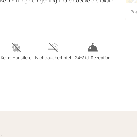
ieße die ruhige Umgebung und entdecke die lokale
Ru
Keine Haustiere
Nichtraucherhotel
24-Std-Rezeption