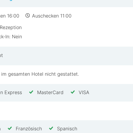
den Bedarf
ionen
en 16:00
Auschecken 11:00
s
Rezeption
che Auszeit suchen, bietet Auberge du Barrez gemütlic
k-In: Nein
ktive Urlaube, mit Wander- und Radwegen in der Nähe
was Auberge du Barrez zu bieten hat!
bt
 im gesamten Hotel nicht gestattet.
n Express
MasterCard
VISA
h
Französisch
Spanisch