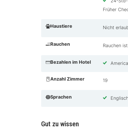
24-Std-
Tipps von HotelSpecial
Früher Chec
Perfekt für Paare, die eine romanti
malerische Umgebung. Ideal für eine
Haustiere
Nicht erlau
und Radwegen in der Nähe. Warum wa
Mehrbachel zu bieten hat!
Rauchen
Rauchen ist
Bezahlen im Hotel
America
Anzahl Zimmer
19
Sprachen
Englisc
Gut zu wissen