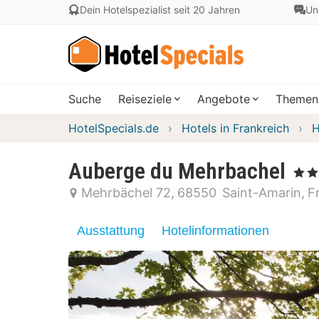
Dein Hotelspezialist seit 20 Jahren
Un
Suche
Reiseziele
Angebote
Themen
HotelSpecials.de
Hotels in Frankreich
H
Auberge du Mehrbachel
, 3 Ste
Mehrbächel 72
68550
Saint-Amarin
F
Ausstattung
Hotelinformationen