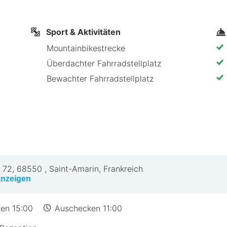
Sport & Aktivitäten
Mountainbikestrecke
 Mehrbachel
Überdachter Fahrradstellplatz
Bewachter Fahrradstellplatz
ch ein gemütliches Restaurant, das regionale Speziali
omantisches Abendessen oder ein zwangloses Mittagess
alist das Auberge du Mehrbachel 
 72
,
68550
,
Saint-Amarin, Frankreich
 HotelSpecials
anzeigen
Personal
iten
en 15:00
Auschecken 11:00